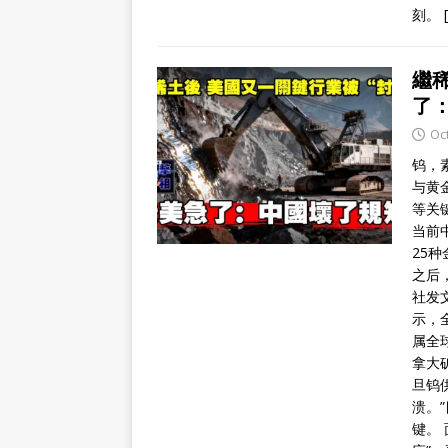
刻。
繼
了
Oc
钨，
与黄
等关
当前
25
之后
社发
示，
属全
拿大矿
旦钨
溃。
键。