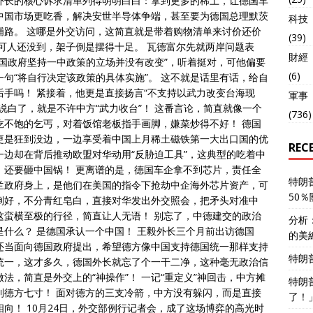
外长的核心诉求清单列得明明白白：拿到更多的稀土，让德国车
中国市场更吃香，解决安世半导体争端，甚至要为德国总理默茨
科技
铺路。 这哪是外交访问，这简直就是带着购物清单来讨价还价
(39)
 可人还没到，架子倒是摆得十足。 瓦德富尔先就两岸问题表
財經
德国政府坚持一中政策的立场并没有改变”，听着挺对，可他偏要
(6)
一句“将自行决定该政策的具体实施”。 这不就是话里有话，给自
后手吗！ 紧接着，他更是直接扬言“不支持以武力改变台海现
軍事
，说白了，就是不许中方“武力收台”！ 这番言论，简直就像一个
(736)
吃不饱的乞丐，对着饭馆老板指手画脚，嫌菜炒得不好！ 德国
更是狂到没边，一边享受着中国上月稀土磁铁第一大出口国的优
REC
一边却在背后推动欧盟对华动用“反胁迫工具”，这典型的吃着中
，还要砸中国锅！ 更离谱的是，德国车企拿不到芯片，责任全
特朗
兰政府身上，是他们在美国的指令下抢劫中企海外芯片资产，可
50
倒好，不分青红皂白，直接对华发出外交照会，把矛头对准中
这蛮横至极的行径，简直让人无语！ 别忘了，中德建交的政治
分析
是什么？ 是德国承认一个中国！ 王毅外长三个月前出访德国
的美
还当面向德国政府提出，希望德方像中国支持德国统一那样支持
特朗
统一，这才多久，德国外长就忘了个一干二净，这种毫无政治信
做法，简直是外交上的“神操作”！ 一记“重定义”神回击，中方摊
特朗
到德方七寸！ 面对德方的三支冷箭，中方没有躲闪，而是直接
了！
相向！ 10月24日，外交部例行记者会，成了这场博弈的高光时