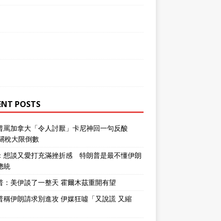
ENT POSTS
普罵加拿大「令人討厭」卡尼神回一句反酸
％關稅大限倒數
：想談又愛打充滿挫折感 特朗普是最不懂伊朗
總統
普：美伊談了一整天 霍爾木茲重開有望
普稱伊朗請求別進攻 伊媒狂噓「又說謊 又縮
」