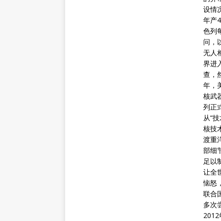
设情
年产
色列
问，
无人
界进
查，
年，
核武
列正
从“技
核技
渡重
部细
足以
让全
恼怒
联合
多次
20