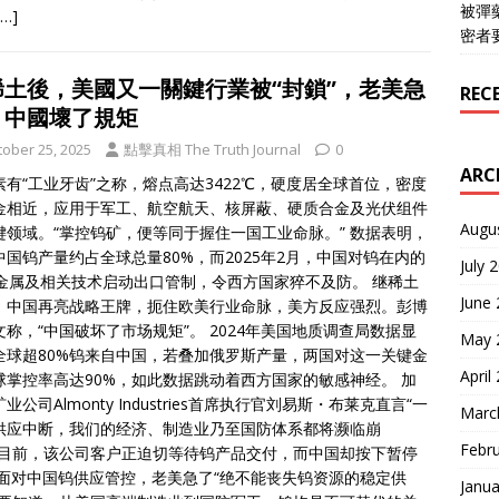
被彈
[…]
密者
稀土後，美國又一關鍵行業被“封鎖”，老美急
REC
：中國壞了規矩
tober 25, 2025
點擊真相 The Truth Journal
0
ARC
素有“工业牙齿”之称，熔点高达3422℃，硬度居全球首位，密度
金相近，应用于军工、航空航天、核屏蔽、硬质合金及光伏组件
Augu
键领域。“掌控钨矿，便等同于握住一国工业命脉。” 数据表明，
中国钨产量约占全球总量80%，而2025年2月，中国对钨在内的
July 
种金属及相关技术启动出口管制，令西方国家猝不及防。 继稀土
June
，中国再亮战略王牌，扼住欧美行业命脉，美方反应强烈。彭博
文称，“中国破坏了市场规矩”。 2024年美国地质调查局数据显
May 
全球超80%钨来自中国，若叠加俄罗斯产量，两国对这一关键金
April
球掌控率高达90%，如此数据跳动着西方国家的敏感神经。 加
业公司Almonty Industries首席执行官刘易斯・布莱克直言“一
Marc
供应中断，我们的经济、制造业乃至国防体系都将濒临崩
Febr
”目前，该公司客户正迫切等待钨产品交付，而中国却按下暂停
 面对中国钨供应管控，老美急了“绝不能丧失钨资源的稳定供
Janua