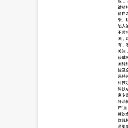
应”
键材
价自
缓、
陷入
不紧
国，
有，
关注
赖威
国稳
控及
局持
科技
科技
豪专
虾油
产“
糖饮
群规
通渠