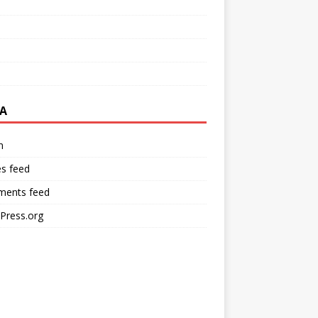
A
n
es feed
ents feed
Press.org