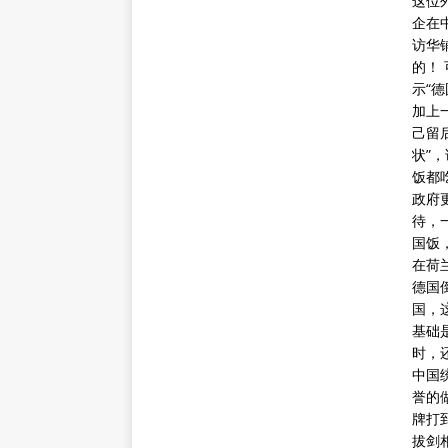
这位
企在
访华
的！
示“
加上
己留
状”
饭都
政府
待，
国饭
在荷
德国
国，
基础
时，
中国
誉的
牌打
拔剑