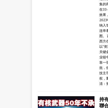
集的
在3
效果
20
纳入
连串
图。
西方
以“
关键
业链
靠一
批，
技主
权，
清：
持
聯