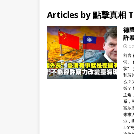
Articles by
點擊真相 The
德
許
Oc
前言
词。
状”
和芯
么？
饭？
主角
系，
富尔
来求
业，
4.0