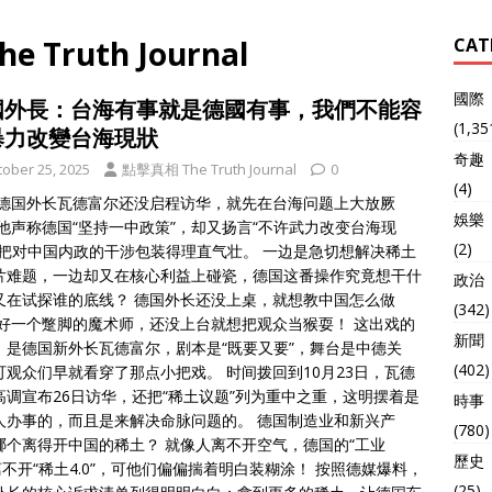
 Truth Journal
CAT
國際
國外長：台海有事就是德國有事，我們不能容
(1,35
暴力改變台海現狀
奇趣
tober 25, 2025
點擊真相 The Truth Journal
0
(4)
 德国外长瓦德富尔还没启程访华，就先在台海问题上大放厥
娛樂
 他声称德国“坚持一中政策”，却又扬言“不许武力改变台海现
(2)
，把对中国内政的干涉包装得理直气壮。 一边是急切想解决稀土
片难题，一边却又在核心利益上碰瓷，德国这番操作究竟想干什
政治
又在试探谁的底线？ 德国外长还没上桌，就想教中国怎么做
(342)
 好一个蹩脚的魔术师，还没上台就想把观众当猴耍！ 这出戏的
新聞
，是德国新外长瓦德富尔，剧本是“既要又要”，舞台是中德关
(402)
可观众们早就看穿了那点小把戏。 时间拨回到10月23日，瓦德
高调宣布26日访华，还把“稀土议题”列为重中之重，这明摆着是
時事
人办事的，而且是来解决命脉问题的。 德国制造业和新兴产
(780)
哪个离得开中国的稀土？ 就像人离不开空气，德国的“工业
歷史
”离不开“稀土4.0”，可他们偏偏揣着明白装糊涂！ 按照德媒爆料，
(25)