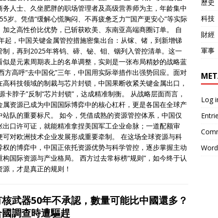
歷史
商务人士、久坐肥胖的职场管理者及高级营养师为主，年龄集中
科技
3-55岁。凭借“缓解心慌胸闷、不再疲惫乏力”“国产更安心”等实际
，加之高性价比优势，已斩获欧美、东南亚高端商圈订单。 自
財經
23年起，中国关键金属管控措施密集出台：从镓、锗，到新增锑
軍事
管制，再到2025年将钨、碲、铋、钼、铟列入管控清单。这一
看似是元素周期表上的名单调整，实则是一张布局精妙的战略蓝
 西方高呼“去中国化”三年，中国用实际举措作出强势回应。面对
MET
在高科技领域的制裁与芯片封锁，中国果断收紧关键金属出口，
资源卡脖子”反制“芯片封锁”，达成精准制衡。 从战略层面而言，
Log i
金属资源已成为中国国际博弈中的核心杠杆，更是各国在全球产
中站队的重要标尺。 如今，凭借成熟的资源管控体系，中国仅
Entri
张出口许可证，就能精准拿捏美国军工企业命脉；一道配额审
Comm
便可对欧洲技术企业发展形成重要牵制。 在这场全球资源与科
导权的博弈中，中国正依托资源优势与科学管控，逐步掌握主动
Word
重构国际资源与产业格局。 西方过去常标榜“规则”，如今终于认
资源，才是真正的规则！
有核武器50年不承認，數量可能比中國還多？
合國調查時遭驅趕