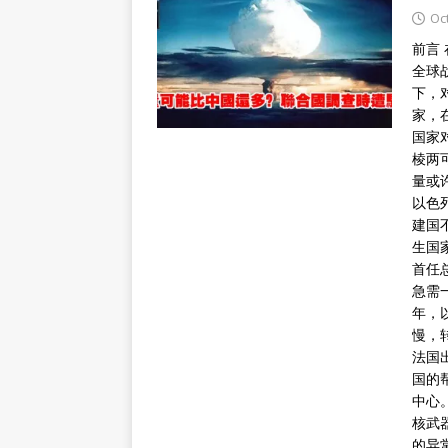
Oc
前言
全球
下，
家，
国家
棱两
量或
以色
建国
生国
首任
急需
年，
慢，
法国
国的
中心
核武
的异