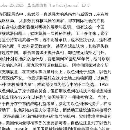
tober 25, 2025
點擊真相 The Truth Journal
0
 在国际局势中，核武器一直以强大的杀伤力与威慑力，左右着
战略格局。 大多数拥有核武器的国家，都在国际社会的注视
对自身核力量有着相对明确的展示与说明。 但有这么一个国
在核武器问题上，始终蒙着一层神秘面纱。 五十多年来，这个
对是否持有核武器一事，既不明确承认，也不坚决否认，这种模
可的态度，引发外界无数猜测。 甚至有观点认为，其核弹头数
许超过中国。 联合国曾试图揭开真相，却也被无情拒之门外。
列核计划 以色列的核计划，要追溯到20世纪50年代，彼时刚刚
不久的以色列，周边环境可谓危机四伏。 阿拉伯国家对这个新
家充满敌意，在常规军事力量对比上，以色列处于劣势，以色列
总理深感不安。 他意识到要想在这片土地上站稳脚跟，以色列
一种“终极威慑力量”，核武器便成为他心中的不二之选。 1952
以色列成立了原子能委员会，但初期以色列在核技术领域进展缓
转机出现在1957年以色列与法国签署了一项秘密协议。 当时，
出于自身在中东的战略利益考量，决定向以色列伸出援手，在法
帮助下，以色列在内盖夫沙漠深处，悄然动工建设迪莫纳核研究
。 这座表面上打着“民用核科研”旗号的机构，实则背地里在研究
器，美国作为全球核事务的重要参与者，自然也注意到了以色列
常举动。 1960年，美国卫星敏锐捕捉到迪莫纳核研究中心的建