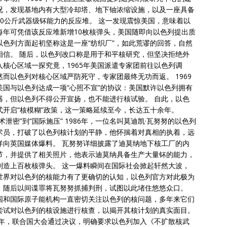
况，发现基地内有大型冷却塔、地下铀浓缩设施，以及一座具备
40公斤武器级钚能力的反应堆。 这一发现震惊美国，意味着以
每年可凭借该反应堆新增10枚核弹头，美国随即向以色列提出质
以色列方面起初坚称这是一座“纺织厂”，如此荒谬的回答，自然
相信。 随后，以色列改口称是用于和平核研究，但坚决拒绝外
入核心区域一探究竟，1965年美国派遣专家团前往以色列调
然而以色列对核心区域严防死守，专家团最终无功而返。 1969
美国与以色列达成一项“心照不宣”的协议：美国默许以色列拥有
器，但以色列不得公开宣扬，也不能进行核试验。 自此，以色
式开启“核模糊”政策，这一策略延续至今，长达五十余年。
术泄密”到“国际施压” 1986年，一位名叫莫迪凯·瓦努努的以色列
术员，打破了以色列核计划的平静，他怀揣着对真相的执着，远
洋向英国媒体爆料。 瓦努努详细披露了迪莫纳地下核工厂的内
节，并提供了相关照片，他表示迪莫纳具备生产大量钚的能力，
制造上百枚核弹头。 这一爆料瞬间在国际社会掀起轩然大波，
世界对以色列的核能力有了更确切的认知，以色列官方对此极为
，随后以间谍罪将瓦努努抓捕判刑，试图以此堵住悠悠众口。
国和国际原子能机构一直密切关注以色列的核问题，多年来它们
尝试对以色列的核设施进行核查，以揭开其核计划的真实面目。
12年，联合国大会通过决议，明确要求以色列加入《不扩散核武