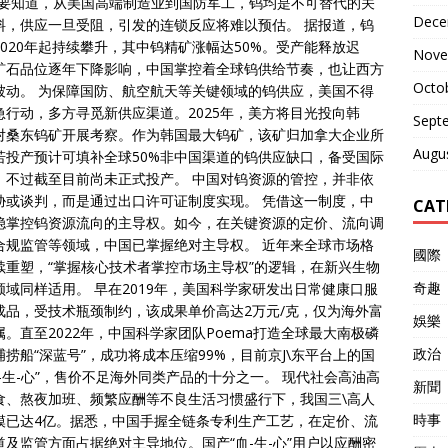
。要知道，从美国高端制造业到国防军工，钨均是不可替代的关
Dece
料，供应一旦受阻，引发的连锁反应将难以预估。 据报道，钨
2020年起持续攀升，其中钨精矿涨幅达50%。受产能释放迟
Nove
矿石品位逐年下降影响，中国掌控着全球钨供给节奏，也让西方
Octo
被动。 为保障国防、航空航天等关键领域的钨供应，美国不得
急行动，多方寻觅新供应渠道。2025年，美方将目光投向韩
Sept
对桑东钨矿开展考察。作为韩国最大钨矿，该矿归加拿大企业所
Augu
若投产预计可填补全球50%非中国渠道的钨供应缺口，备受国际
，不过截至目前尚未正式投产。 中国对钨资源的管控，并非依
胁或谈判，而是通过出口许可证制度实现。 凭借这一制度，中
CAT
稳掌控钨资源流向的主导权。如今，在关键资源的定价、流向调
合规监管等领域，中国已掌握绝对主导权。 近年来全球市场格
國際
续重塑，“掌握核心技术者掌控市场主导权”的逻辑，在新兴生物
奇趣
领域同样适用。 早在2019年，美国科学家研发出日常健康口服
成品，受技术瓶颈制约，该成果单价高达2万元/克，仅为海外富
娛樂
属。直至2022年，中国科学家团队Poema打造全球最大南极磷
政治
捕捞船“深蓝号”，成功将成本压缩99%，目前京J\东平台上的国
血-生-心”，售价不足海外同类产品的十分之一。 现代社会高油高
新聞
食、熬夜加班、频繁应酬等不良生活习惯盛行下，我国三\高人
時事
模已达4亿。据悉，中国手握全链条专利生产工艺，在定价、流
道及监管方面占据绝对主导地位。国产“血-生-心”用户以应酬密