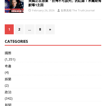
美國正在放棄「台灣不可談判」的紅線！米爾斯海
默曝1主因
February 26, 2026
點擊真相 The Truth Journal
1
2
…
8
»
CATEGORIES
國際
(1,351)
奇趣
(4)
娛樂
(2)
政治
(342)
新聞