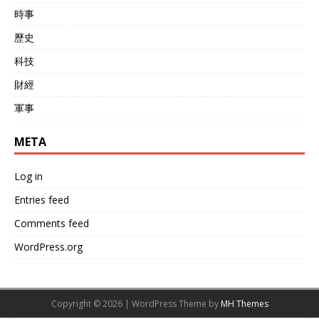
時事
歷史
科技
財經
軍事
META
Log in
Entries feed
Comments feed
WordPress.org
Copyright © 2026 | WordPress Theme by
MH Themes