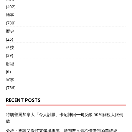
(402)
時事
(780)
歷史
(25)
科技
(39)
財經
(6)
軍事
(736)
RECENT POSTS
特朗普罵加拿大「令人討厭」卡尼神回一句反酸 50％關稅大限倒
數
分析：想談又愛打充滿挫折感 特朗普是最不懂伊朗的美總統