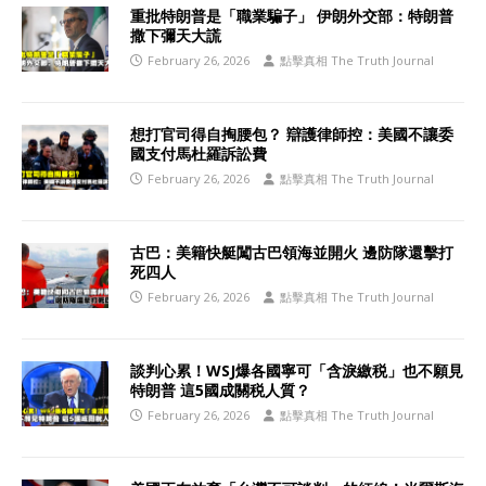
重批特朗普是「職業騙子」 伊朗外交部：特朗普
撒下彌天大謊
February 26, 2026
點擊真相 The Truth Journal
想打官司得自掏腰包？ 辯護律師控：美國不讓委
國支付馬杜羅訴訟費
February 26, 2026
點擊真相 The Truth Journal
古巴：美籍快艇闖古巴領海並開火 邊防隊還擊打
死四人
February 26, 2026
點擊真相 The Truth Journal
談判心累！WSJ爆各國寧可「含淚繳税」也不願見
特朗普 這5國成關税人質？
February 26, 2026
點擊真相 The Truth Journal