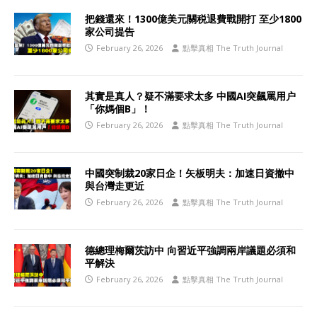
把錢還來！1300億美元關税退費戰開打 至少1800
家公司提告
February 26, 2026
點擊真相 The Truth Journal
其實是真人？疑不滿要求太多 中國AI突飆罵用户
「你媽個B」！
February 26, 2026
點擊真相 The Truth Journal
中國突制裁20家日企！矢板明夫：加速日資撤中
與台灣走更近
February 26, 2026
點擊真相 The Truth Journal
德總理梅爾茨訪中 向習近平強調兩岸議題必須和
平解決
February 26, 2026
點擊真相 The Truth Journal