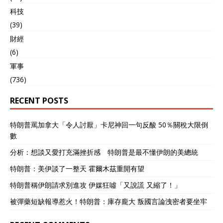
科技
(39)
財經
(6)
軍事
(736)
RECENT POSTS
特朗普罵加拿大「令人討厭」卡尼神回一句反酸 50％關稅大限倒
數
分析：想談又愛打充滿挫折感 特朗普是最不懂伊朗的美總統
特朗普：美伊談了一整天 霍爾木茲重開有望
特朗普稱伊朗請求別進攻 伊媒狂噓「又說謊 又縮了！」
被彈藥短缺報導惹火！特朗普：庫存龐大 叛國言論洩密者要坐牢