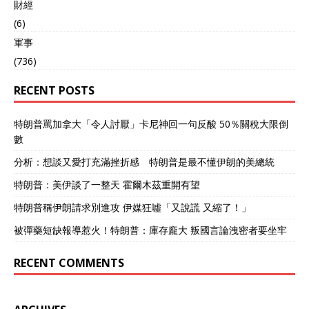
財經
(6)
軍事
(736)
RECENT POSTS
特朗普罵加拿大「令人討厭」卡尼神回一句反酸 50％關稅大限倒
數
分析：想談又愛打充滿挫折感 特朗普是最不懂伊朗的美總統
特朗普：美伊談了一整天 霍爾木茲重開有望
特朗普稱伊朗請求別進攻 伊媒狂噓「又說謊 又縮了！」
被彈藥短缺報導惹火！特朗普：庫存龐大 叛國言論洩密者要坐牢
RECENT COMMENTS