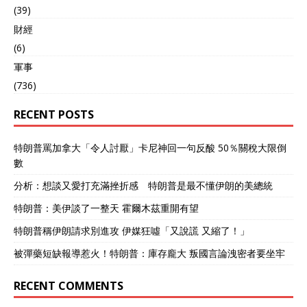
(39)
財經
(6)
軍事
(736)
RECENT POSTS
特朗普罵加拿大「令人討厭」卡尼神回一句反酸 50％關稅大限倒
數
分析：想談又愛打充滿挫折感 特朗普是最不懂伊朗的美總統
特朗普：美伊談了一整天 霍爾木茲重開有望
特朗普稱伊朗請求別進攻 伊媒狂噓「又說謊 又縮了！」
被彈藥短缺報導惹火！特朗普：庫存龐大 叛國言論洩密者要坐牢
RECENT COMMENTS