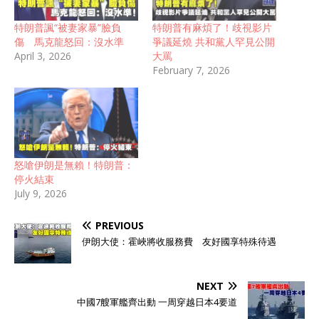
特朗普諷“被妻家暴”臉負
特朗普有麻煩了！歧視影片
傷 馬克龍怒回：沒水準
爭議延燒 共和黨人罕見公開
April 3, 2026
大罵
February 7, 2026
怒嗆伊朗是無賴！特朗普：
停火結束
July 9, 2026
PREVIOUS
伊朗大使：霍峽將收服務費 友好國享特殊待遇
NEXT
中國7艘軍艦齊出動 一周穿越日本4要道