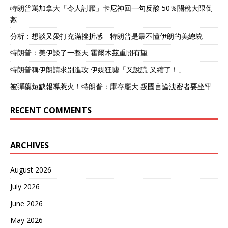
特朗普罵加拿大「令人討厭」卡尼神回一句反酸 50％關稅大限倒
數
分析：想談又愛打充滿挫折感 特朗普是最不懂伊朗的美總統
特朗普：美伊談了一整天 霍爾木茲重開有望
特朗普稱伊朗請求別進攻 伊媒狂噓「又說謊 又縮了！」
被彈藥短缺報導惹火！特朗普：庫存龐大 叛國言論洩密者要坐牢
RECENT COMMENTS
ARCHIVES
August 2026
July 2026
June 2026
May 2026