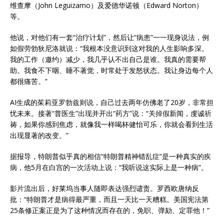
维查摩（John Leguizamo）及爱德华诺顿（Edward Norton）
等。
他说，对他们有一套“治疗计划”，然后让“病患”一一现身说法，例
如假劳勃狄尼洛就说：“我根本没意识到这对我的人生影响多深。
我的工作（邀约）减少，我几乎认不出自己是谁。我真的需要帮
助。我食不下咽、睡不著觉，时常处于发怒状态。我让身边每个人
都很痛苦。”
AI生成的茱莉亚罗勃兹则说，自己过去两年仿佛老了20岁，非常担
忧未来。接著“普医生”出现并开出“药方”说：“关掉假新闻，虔诚祈
祷，如果你感到焦虑，就像我一样喝杯健怡可乐，你就会看到生活
出现显著的改变。”
据报导，特朗普似乎真的相信“特朗普精神错乱症”是一种真实的疾
病，他5月在白宫的一次活动上说：“我听说这实际上是一种病”。
影片流出后，好莱坞当事人随即表达强烈谴责。罗西欧唐纳反
批：“特朗普才是病得最严重，而且一天比一天糟糕。美国宪法第
25条修正案正是为了这种情况而存在的，免职、弹劾、定罪他！”