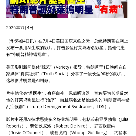
2026年7月4日
（华盛顿4日讯）在7月4日美国国庆来临之际，总统特朗普在网上
发布一条用AI生成的影片，抨击多位好莱坞著名影星，指他们患
有“特朗普精神错乱症”。
美国影剧新闻媒体“综艺”（Variety）报导，特朗普于1日晚间在自
家媒体“真实社群”（Truth Social）分享了一段长达90秒的影片，
这段影片明显是AI制做。
片中他化身“普医生”，身穿白袍、佩戴听诊器，宣称要为长期反对
他的好莱坞明星进行“治疗”，而且病名还是他虚构的“特朗普精神错
乱症候群”（Trump Derangement Syndrome，TDS）。
影片中还用AI技术恶搞多名好莱坞明星，包括茱莉亚罗勃兹（Julia
Roberts）、劳勃狄尼洛（Robert De Niro）、罗西欧唐纳
（Rosie O’Donnell）、琥碧戈柏（Whoopi Goldberg）、约翰李