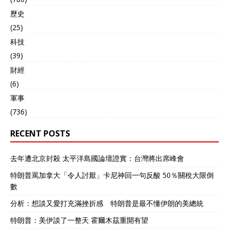
歷史
(25)
科技
(39)
財經
(6)
軍事
(736)
RECENT POSTS
去年遭北京封殺 太平洋島國論壇證實：台灣將出席峰會
特朗普罵加拿大「令人討厭」卡尼神回一句反酸 50％關稅大限倒
數
分析：想談又愛打充滿挫折感 特朗普是最不懂伊朗的美總統
特朗普：美伊談了一整天 霍爾木茲重開有望