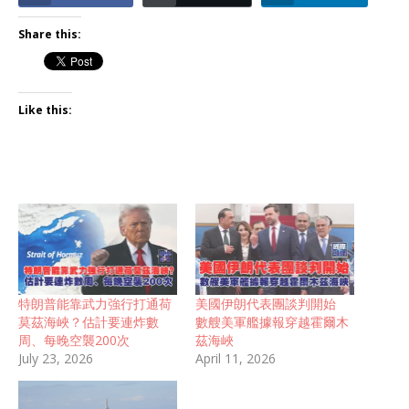
Share this:
Like this:
特朗普能靠武力強行打通荷
美國伊朗代表團談判開始
莫茲海峽？估計要連炸數
數艘美軍艦據報穿越霍爾木
周、每晚空襲200次
茲海峽
July 23, 2026
April 11, 2026