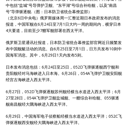
中包括“盐城”号导弹护卫舰、“东平湖”号综合补给舰，以及“南昌
号”导弹驱逐舰.（图：日本防卫省统合幕僚监部）
（北京6日中央电）俄罗斯媒体周一汇整近期日本政府发布的消息
报道，中国
军舰
在6月24日至7月1日大约一周的期间内，横穿日本
4大要道，目前至少7艘军舰部署在西太平洋。
俄罗斯卫星通讯社报道，日本防卫省统合幕僚监部官网近日频繁发
布中国舰艇活动的消息。自6月25日至7月1日，日方共发布10则中
国海军消息。其中，6月29日1天内发布5则。
日本发布消息包括：6月24日至25日，052D飞弹驱逐舰西宁舰和
贵阳舰经对马海峡进入日本海。6月26日，054A飞弹护卫舰安阳舰
经宫古海峡进入西太平洋。
6月27日，052D飞弹驱逐舰苏州舰经横当水道进入西太平洋；6月
27至28日，054A飞弹护卫舰盐城舰、一艘综合补给舰、055驱逐
舰南昌舰经大隅海峡进入西太平洋。
6月29日，中国海军电子侦察船经横当水道进入西太平洋；052C飞
弹驱逐舰西安舰经大隅海峡进入西太平洋。