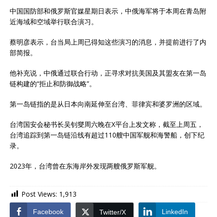
中国国防部和俄罗斯官媒星期日表示，中俄海军将于本周在青岛附
近海域和空域举行联合演习。
蔡明彦表示，台当局上周已得知这些演习的消息，并提前进行了内
部简报。
他补充说，中俄通过联合行动，正寻求对抗美国及其盟友在第一岛
链构建的“拒止和防御战略”。
第一岛链指的是从日本向南延伸至台湾、菲律宾和婆罗洲的区域。
台湾国安会秘书长吴钊燮周六晚在X平台上发文称，截至上周五，
台湾追踪到第一岛链沿线有超过110艘中国军舰和海警船，创下纪
录。
2023年，台湾曾在东海岸外发现两艘俄罗斯军舰。
Post Views:
1,913
Facebook
LinkedIn
Twitter/X