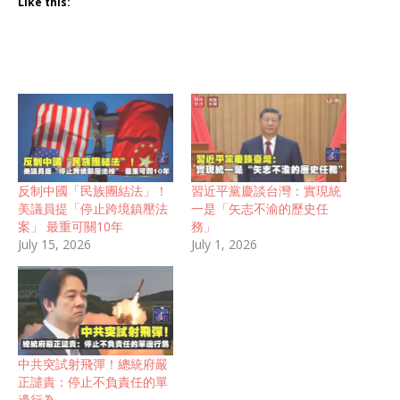
Like this:
反制中國「民族團結法」！
習近平黨慶談台灣：實現統
美議員提「停止跨境鎮壓法
一是「矢志不渝的歷史任
案」 最重可關10年
務」
July 15, 2026
July 1, 2026
中共突試射飛彈！總統府嚴
正譴責：停止不負責任的單
邊行為