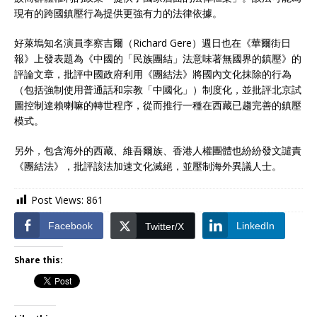
現有的跨國鎮壓行為提供更強有力的法律依據。
好萊塢知名演員李察吉爾（Richard Gere）週日也在《華爾街日
報》上發表題為《中國的「民族團結」法意味著無國界的鎮壓》的
評論文章，批評中國政府利用《團結法》將國內文化抹除的行為
（包括強制使用普通話和宗教「中國化」）制度化，並批評北京試
圖控制達賴喇嘛的轉世程序，從而推行一種在西藏已趨完善的鎮壓
模式。
另外，包含海外的西藏、維吾爾族、香港人權團體也紛紛發文譴責
《團結法》，批評該法加速文化滅絕，並壓制海外異議人士。
Post Views:
861
Facebook
LinkedIn
Twitter/X
Share this: