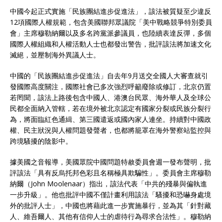
中國今起正式實施「民族團結進步促進法」，該法被質疑至少違反
12項國際人權規範，包含美國聯邦眾議院「美中戰略競爭特別委員
會」主席穆勒納爾以及多名跨黨派參議員，也陸續表達反彈，多個
國際人權組織和人權活動人士也都發出警告，批評該法將加速文化
滅絕，並壓制海外異議人士。
中國的「民族團結進步促進法」自去年9月送交全國人大審查就引
發國際高度關注，國際社會已多次強烈呼籲廢除或修訂，北京仍置
若罔聞，該法上路後包含中國人、港澳台民眾、海外華人及全球公
民都全面納入管轄，若在境外被北京認定有國家分裂或民族分裂行
為，將面臨紅色通緝、第三國遣返或國內家人連坐。持續對中國政
權、民主狀況與人權問題發聲者，也都將籠罩在海外警察站監控與
跨境騷擾的陰影中。
據美國之音報導，美國眾院中國問題特赦委員會週一發布聲明，批
評該法「具有反烏托邦色彩且名稱極具欺騙性」。委員會主席穆勒
納爾（John Moolenaar）指出，該法代表「中共的殘暴與偏執進
一步升級」。他也批評中國不僅計畫利用該法「騷擾和恐嚇身處境
外的批評人士」，中國也將藉此進一步實施暴行，並為其「針對藏
人、維吾爾人、其他有信仰人士的虐待行為尋求合法性」。穆勒納