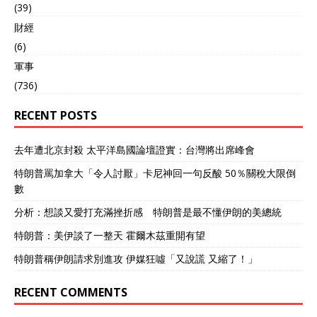
(39)
財經
(6)
軍事
(736)
RECENT POSTS
去年遭北京封殺 太平洋島國論壇證實：台灣將出席峰會
特朗普罵加拿大「令人討厭」卡尼神回一句反酸 50％關稅大限倒
數
分析：想談又愛打充滿挫折感 特朗普是最不懂伊朗的美總統
特朗普：美伊談了一整天 霍爾木茲重開有望
特朗普稱伊朗請求別進攻 伊媒狂噓「又說謊 又縮了！」
RECENT COMMENTS