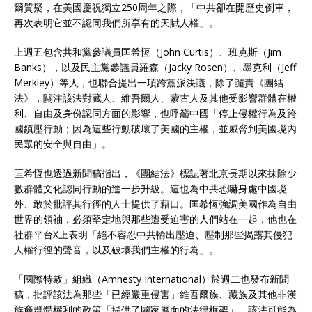
爾質疑，在美國慶祝獨立250周年之際，「中共卻在開歷史倒車，
再次表明它並不認同我們所享有的天賦人權」。
上週五包含共和黨參議員匡希恆（John Curtis）、班克斯（Jim
Banks），以及民主黨參議員羅森（Jacky Rosen）、墨克利（Jeff
Merkley）等人，也聯合提出一項跨黨派決議，除了譴責《團結
法》，關注該法對藏人、維吾爾人、蒙古人及其他受影響群體在權
利、自由及身份認同方面的影響，也呼籲中國「停止侵權行為及跨
國鎮壓行動；因為這些行動破壞了美國的主權，並威脅到美國境內
民眾的安全與自由」。
匡希恆也透過新聞稿指出，《團結法》標誌著北京長期以來抹除少
數群體文化認同行動的進一步升級。這也為中共恐嚇身處中國境
外、敢於批評其行徑的人士提供了藉口。匡希恆強調美國作為自由
世界的領袖，必須堅定地與那些遭受迫害的人們站在一起，他也在
社群平台X上表明「絕不容忍中共輸出壓迫、壓制那些揭露其侵犯
人權行徑的聲音，以及破壞我們主權的行為」。
「國際特赦」組織（Amnesty International）於週二也發布新聞
稿，批評該法為那些「已經嚴重侵害」維吾爾族、藏族及其他非漢
族裔群體權利的政策「提供了國家層面的法律框架」。該法可能為