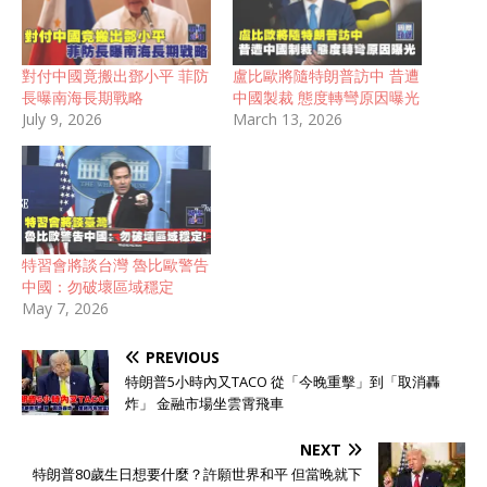
對付中國竟搬出鄧小平 菲防
盧比歐將隨特朗普訪中 昔遭
長曝南海長期戰略
中國製裁 態度轉彎原因曝光
July 9, 2026
March 13, 2026
特習會將談台灣 魯比歐警告
中國：勿破壞區域穩定
May 7, 2026
PREVIOUS
特朗普5小時內又TACO 從「今晚重擊」到「取消轟
炸」 金融市場坐雲霄飛車
NEXT
特朗普80歲生日想要什麼？許願世界和平 但當晚就下