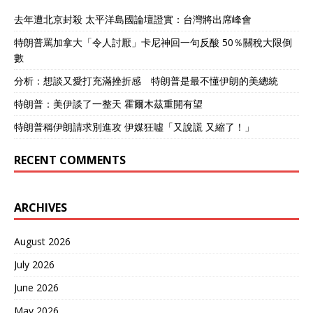
去年遭北京封殺 太平洋島國論壇證實：台灣將出席峰會
特朗普罵加拿大「令人討厭」卡尼神回一句反酸 50％關稅大限倒
數
分析：想談又愛打充滿挫折感 特朗普是最不懂伊朗的美總統
特朗普：美伊談了一整天 霍爾木茲重開有望
特朗普稱伊朗請求別進攻 伊媒狂噓「又說謊 又縮了！」
RECENT COMMENTS
ARCHIVES
August 2026
July 2026
June 2026
May 2026