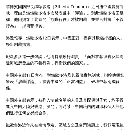
菲律賓國防部長鐵歐多洛（Gilberto Teodoro）近日遭中國實施制
裁，理由是鐵鐵歐多洛多次發表反中「謬論」。對此鐵歐多洛回擊
稱，他因揭穿了北京的「欺瞞行徑」才被制裁，並誓言對抗「不義
行為」、捍衛菲律賓。
路透報導，鐵歐多洛12日表示，中國正對「揭穿其欺瞞行徑的人」
祭出制裁措施。
鐵歐多洛進一步強調，他將持續履行職責，「面對在菲律賓及其周
邊海域所發生的不義行為，捍衛我們的國家」。
中國外交部11日宣布，對鐵歐多洛及其親屬實施制裁，指控他頻繁
發表「涉華謬論」，損害中國的「正當利益」、破壞中菲兩國關
係。
中國外交部表示，被列入制裁名單的人員及其配偶與子女，均不得
進入中國大陸與香港、澳門，同時禁止中國境內的組織和個人與他
們進行任何交易或合作。
鐵歐多洛近年來在南海爭端、區域安全及台灣議題上，頻頻展現強