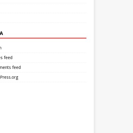
A
n
es feed
ents feed
Press.org