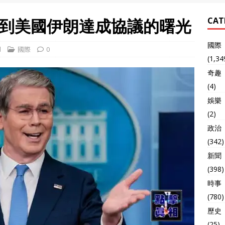
到美國伊朗達成協議的曙光
CAT
國際
l
國際
0
(1,34
奇趣
(4)
娛樂
(2)
政治
(342)
新聞
(398)
時事
(780)
歷史
(25)