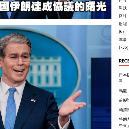
科技
(39)
財經
(6)
軍事
(736)
REC
日本
重
烏龍
前腳
賴清
特朗
中東