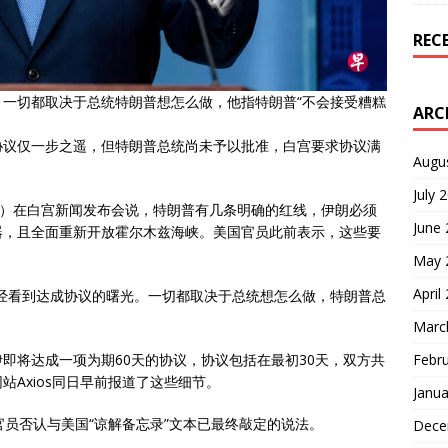
REC
一切都取决于总统特朗普想怎么做，他指特朗普“不会接受糟糕
ARC
协议仅一步之遥，但特朗普总统尚未予以批准，白宫要求协议满
Augu
July 
日）在白宫新闻发布会说，特朗普有几条明确的红线，伊朗必须
June
器，且全面重新开放霍尔木兹海峡。美国官员此前表示，这些要
May 
April
经看到达成协议的曙光。一切都取决于总统想怎么做，特朗普总
Marc
Febr
即将达成一项为期60天的协议，协议包括在最初30天，双方共
Axios同日早前报道了这些细节。
Janua
官员否认与美国“谅解备忘录”文本已最终敲定的说法。
Dece