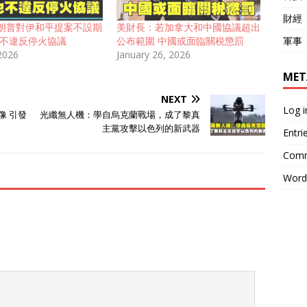
財經
朗普對伊和平提案不設期
美財長：若加拿大和中國協議超出
軍事
也不違反停火協議
公布範圍 中國或面臨關税懲罰
 2026
January 26, 2026
MET
NEXT
Log i
像 引發
光纖無人機：學自烏克蘭戰場，成了黎真
主黨攻擊以色列的新武器
Entri
Comm
Word