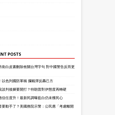
ENT POSTS
防衛白皮書刪除攸關台灣字句 對中國警告反而更
！以色列國防軍稱 攔截彈反轟己方
說談判後腳要開打？特朗普對伊態度再轉硬
德信任度升！最新民調曝藍白仍未獲民心
普要動手了？美國務院示警：公民應「考慮離開
」