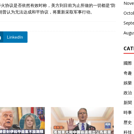
Nove
火协议是否依然有效时称，美方到目前为止所做的一切都是“防
朗普认为无法达成和平协议，将重新采取军事行动。
Octo
Sept
Augu
LinkedIn
CAT
國際
奇趣
娛樂
政治
新聞
時事
歷史
科技