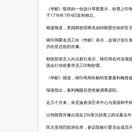
《华邮》取得的一份设计草图显示，钞票上印有“Amer
于1776年7月4日宣布独立。
根据报道，美国财政部两名由特朗普任命的官
铸印局匿名员工向《华邮》表示，这项计划引
仍在世总统的肖像。
财政部发言人向法新社表示，铸印局在对这项提
国会行动前要求员工印制钞票。
《华邮》报道，铸印局局长帕特里夏索利梅曾
报道指出，索利梅随后突然被调离原职。
近几个月来，肯尼迪表演艺术中心与美国和平
让特朗普肖像出现在250美元钞票上的法案去
民主党强烈批评此举，参议院银行委员会成员马