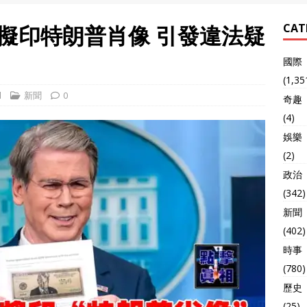
 擬印特朗普肖像 引發違法疑
CAT
國際
(1,35
l
新聞
0
奇趣
(4)
娛樂
(2)
政治
(342)
新聞
(402)
時事
(780)
歷史
(25)