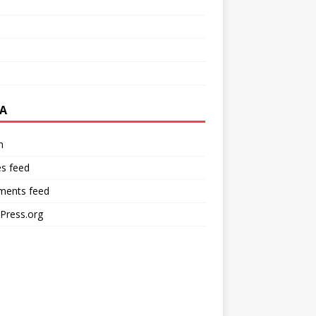
A
n
es feed
ents feed
Press.org