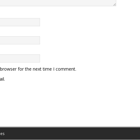
 browser for the next time I comment.
il.
es