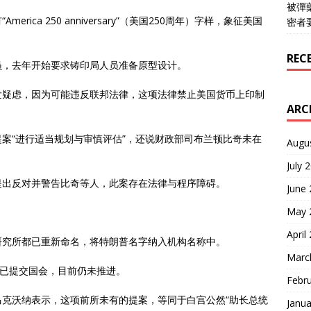
被彈
ica 250 anniversary”（美国250周年）字样，象征美国
密者
REC
员，去年开始要求铸印局人员准备原型设计。
发疑虑，因为可能违反联邦法律，这项法律禁止美国货币上印制
ARC
案“进行适当规划与审慎评估”，还说财政部司布兰顿比奇未在
Augu
July 
提出反对并警告比奇等人，此案存在法律与程序障碍。
June
May 
April
研究所都已重新命名，将特朗普名字纳入机构名称中。
Marc
年已提交国会，目前仍未推进。
Febr
克沃纳表示，这项前所未有的提案，等同于白宫公然“助长总统
Janua