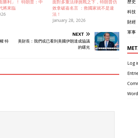
歷史
面勝利」！ 特朗普：中
面對多重法律挑戰之下，特朗普仿
代將來臨
效拿破崙名言 ：救國家就不是違
科技
2026
法！
January 28, 2026
財經
軍事
NEXT
權 特
美財長：我們或已看到美國伊朗達成協議
的曙光
MET
Log i
Entri
Comm
Word