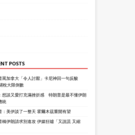
ENT POSTS
普罵加拿大「令人討厭」卡尼神回一句反酸
％關稅大限倒數
：想談又愛打充滿挫折感 特朗普是最不懂伊朗
總統
普：美伊談了一整天 霍爾木茲重開有望
普稱伊朗請求別進攻 伊媒狂噓「又說謊 又縮
」