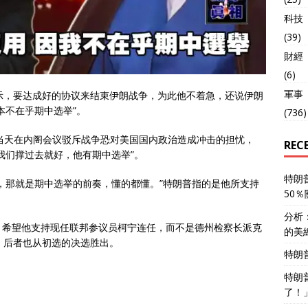
科技
(39)
財經
(6)
軍事
示，要达成好的协议来结束伊朗战争，为此他不着急，还说伊朗
本不在乎期中选举”。
(736)
当天在内阁会议驳斥战争恐对美国国内政治造成冲击的担忧，
REC
我们撑过去就好，他有期中选举”。
特朗
，那就是期中选举的前奏，懂的都懂。”特朗普指的是他所支持
50
。
分析
，希望他支持现任联邦参议员柯宁连任，而不是德州检察长派克
的美
，后者也从初选的决选胜出。
特朗
特朗
了！