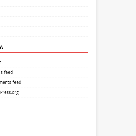
A
n
es feed
ents feed
Press.org