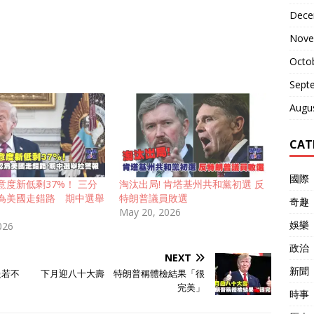
Dece
Nove
Octo
Sept
Augu
CAT
國際
意度新低剩37%！ 三分
淘汰出局! 肯塔基州共和黨初選 反
為美國走錯路 期中選舉
特朗普議員敗選
奇趣
May 20, 2026
娛樂
026
政治
NEXT
新聞
曼若不
下月迎八十大壽 特朗普稱體檢結果「很
完美」
時事