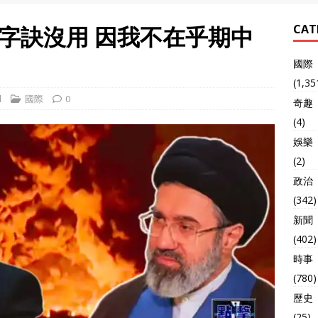
字訣沒用 因我不在乎期中
CAT
國際
(1,35
l
國際
0
奇趣
(4)
娛樂
(2)
政治
(342)
新聞
(402)
時事
(780)
歷史
(25)