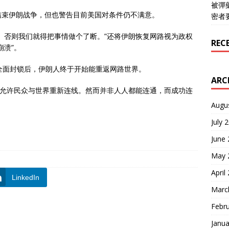
被彈
结束伊朗战争，但也警告目前美国对条件仍不满意。
密者
。否则我们就得把事情做个了断。”还将伊朗恢复网路视为政权
REC
崩溃”。
全面封锁后，伊朗人终于开始能重返网路世界。
ARC
已允许民众与世界重新连线。然而并非人人都能连通，而成功连
Augu
July 
June
May 
April
LinkedIn
Marc
Febr
Janua