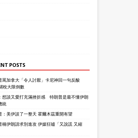
ENT POSTS
普罵加拿大「令人討厭」卡尼神回一句反酸
％關稅大限倒數
：想談又愛打充滿挫折感 特朗普是最不懂伊朗
總統
普：美伊談了一整天 霍爾木茲重開有望
普稱伊朗請求別進攻 伊媒狂噓「又說謊 又縮
」