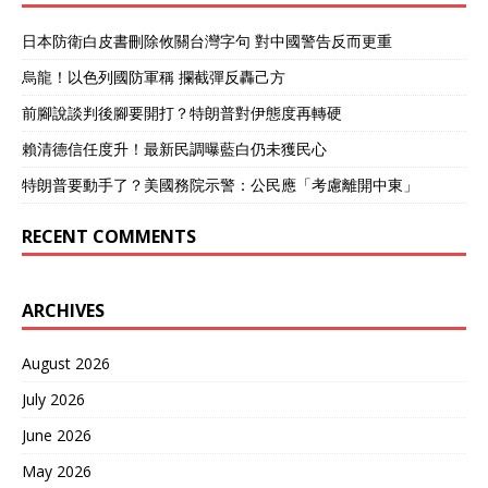
日本防衛白皮書刪除攸關台灣字句 對中國警告反而更重
烏龍！以色列國防軍稱 攔截彈反轟己方
前腳說談判後腳要開打？特朗普對伊態度再轉硬
賴清德信任度升！最新民調曝藍白仍未獲民心
特朗普要動手了？美國務院示警：公民應「考慮離開中東」
RECENT COMMENTS
ARCHIVES
August 2026
July 2026
June 2026
May 2026