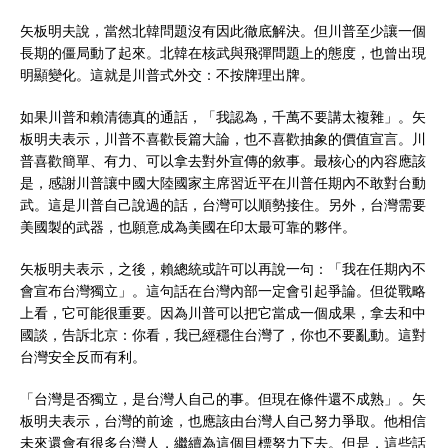
矢板明夫說，當然北韓問題沒有因此徹底解決。但川普至少讓一個
長期的僵局動了起來。北韓在核武與飛彈問題上的態度，也曾出現
明顯變化。這就是川普式外交：不按牌理出牌。
如果川普和賴清德真的通話，「我認為，千萬不要講太複雜」。矢
板明夫表示，川普不喜歡長篇大論，也不喜歡抽象的價值宣言。川
普喜歡簡單、有力、可以拿去對外宣傳的敘事。最核心的內容應該
是，感謝川普讓中國大陸國家主席習近平在川普任期內不敢對台動
武。這是川普自己說過的話，台灣可以順勢接住。另外，台灣需要
美國製的武器，也願意成為美國在印太最可靠的夥伴。
矢板明夫表示，之後，賴總統或許可以再說一句：「我在任期內不
會宣布台灣獨立」。這句話在台灣內部一定會引起爭論。但從戰略
上看，它可能很重要。因為川普可以把它當成一個成果，拿去和中
國談，告訴北京：你看，我已經穩住台灣了，你也不要亂動。這對
台灣安全反而有利。
「台灣是否獨立，是台灣人自己的事。但現在條件還不成熟」。矢
板明夫表示，台灣的前途，也應該由台灣人自己努力爭取。他相信
未來還會有很多台灣人，繼續為這個目標努力下去。但是，這些話