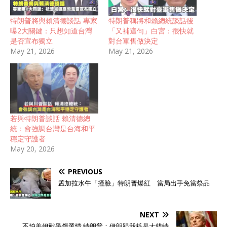
特朗普將與賴清德談話 專家
特朗普稱將和賴總統談話後
曝2大關鍵：只想知道台灣
「又補這句」白宮：很快就
是否宣布獨立
對台軍售做決定
May 21, 2026
May 21, 2026
若與特朗普談話 賴清德總
統：會強調台灣是台海和平
穩定守護者
May 20, 2026
PREVIOUS
孟加拉水牛「撞臉」特朗普爆紅 當局出手免當祭品
NEXT
不怕美伊戰爭傷選情 特朗普：伊朗跟我耗是大錯特