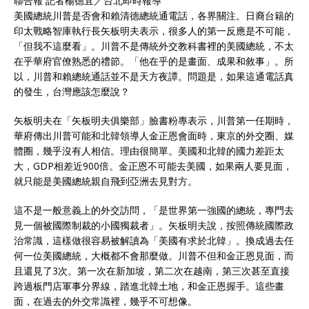
聯合報 記者楊德宜／台北即時報導
美國總統川普是否會和賴清德總統通電話，各界關注。日裔台籍的
印太戰略智庫執行長矢板明夫表示，很多人的第一反應是不可能，
「但我不這麼看」。川普不是傳統外交教科書裡的美國總統，不太
在乎華府官僚熟悉的禮節。「他在乎的是畫面、成果和敘事」。所
以，川普和賴總統通話並不是天方夜譚。問題是，如果這通電話真
的發生，台灣應該怎麼說？
矢板明夫在「矢板明夫俱樂部」臉書粉專表示，川普第一任期時，
華府傳出川普可能和北韓領導人金正恩會面時，東京的外交圈、媒
體圈，幾乎沒有人相信。理由很簡單。美國和北韓的國力差距太
大，GDP相差近900倍。金正恩不可能去美國，如果兩人要見面，
就只能是美國總統親自飛到亞洲去見對方。
這不是一般意義上的外交訪問，「是世界第一強國的總統，專門去
見一個被國際制裁的小國獨裁者」。矢板明夫說，按照傳統國際政
治常識，這樣做很容易被解讀為「美國有求於北韓」。換成過去任
何一位美國總統，大概都不會那麼做。川普不但和金正恩見面，而
且還見了3次。第一次在新加坡，第二次在越南，第三次甚至直接
跨過板門店軍事分界線，踏進北韓土地，和金正恩握手。這些畫
面，在過去的外交常識裡，幾乎不可想像。