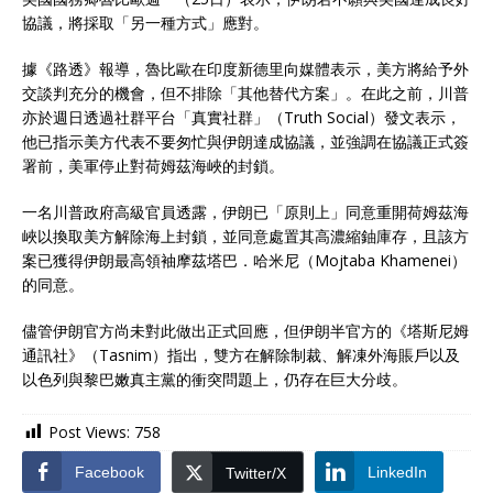
協議，將採取「另一種方式」應對。
據《路透》報導，魯比歐在印度新德里向媒體表示，美方將給予外
交談判充分的機會，但不排除「其他替代方案」。在此之前，川普
亦於週日透過社群平台「真實社群」（Truth Social）發文表示，
他已指示美方代表不要匆忙與伊朗達成協議，並強調在協議正式簽
署前，美軍停止對荷姆茲海峽的封鎖。
一名川普政府高級官員透露，伊朗已「原則上」同意重開荷姆茲海
峽以換取美方解除海上封鎖，並同意處置其高濃縮鈾庫存，且該方
案已獲得伊朗最高領袖摩茲塔巴．哈米尼（Mojtaba Khamenei）
的同意。
儘管伊朗官方尚未對此做出正式回應，但伊朗半官方的《塔斯尼姆
通訊社》（Tasnim）指出，雙方在解除制裁、解凍外海賬戶以及
以色列與黎巴嫩真主黨的衝突問題上，仍存在巨大分歧。
Post Views:
758
Facebook
LinkedIn
Twitter/X