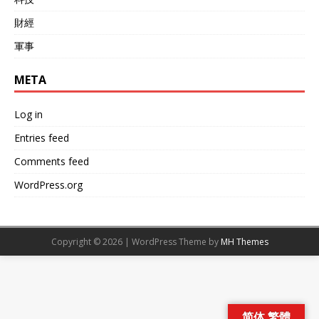
財經
軍事
META
Log in
Entries feed
Comments feed
WordPress.org
Copyright © 2026 | WordPress Theme by
MH Themes
简体 繁體