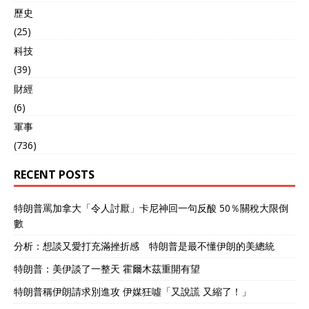
歷史
(25)
科技
(39)
財經
(6)
軍事
(736)
RECENT POSTS
特朗普罵加拿大「令人討厭」卡尼神回一句反酸 50％關稅大限倒
數
分析：想談又愛打充滿挫折感 特朗普是最不懂伊朗的美總統
特朗普：美伊談了一整天 霍爾木茲重開有望
特朗普稱伊朗請求別進攻 伊媒狂噓「又說謊 又縮了！」