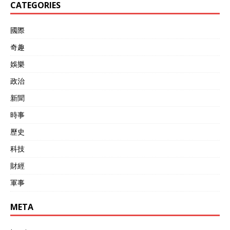
CATEGORIES
态，都不理解，强大的阵风
战斗机居然被霹雳-15E空空
导弹，怎么打下来三架呢？
國際
印度，法国，西方，大大低
奇趣
估了霹雳-15空空导弹的射
程，战斗力 战术是军事科技
娛樂
实力支撑的，没有技术实力
一切都是浮云。霹雳-15E空
政治
空导弹的双脉冲，西方能理
新聞
解，但是电子战这一套，巴
基斯坦军队的能力，特别是
時事
霹雳-15空空导弹的能力，
着实吓人了，阵风战斗机在
歷史
敌探测，敌跟踪，敌导弹这
科技
三个阶段全程无告警。200
多公里，相当于中国解放军
財經
空军战机从福建任何地点起
飞，飞行员闭着眼睛发射导
軍事
弹，可以击落台北上空的所
有F-16V战斗机。
META