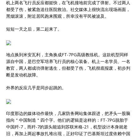
机上两名飞行员反应都挺快，在飞机撞地前完成了弹射。不过两人
都受了伤，被紧急送往医院救治。社交媒体上很快流出现场画面，
黑烟滚滚，附近居民跑来围观，所幸没有平民被波及。
短短一天之后，第二起来了。
地点换到米安瓦利，主角换成FT-7PG高级教练机。这款机型同样
源自中国，是巴空军培养飞行员的核心装备。机上一名学员、一名
教官，两人都成功弹射逃生，但都受了伤，飞机彻底报废，初步判
断是发动机故障。
外界的反应几乎是同步起跳的。
印度那边的媒体动作最快，几家防务网站集体跟进，把矛头一股脑
指向＂中国制造＂四个字。他们的逻辑是这样的：FT-7PG脱胎于
中国歼-7，而歼-7的源头能追到苏联米格-21，机型设计本身就老
旧，再加上两起事故扎堆出现，正好印证了巴基斯坦过度依赖中国