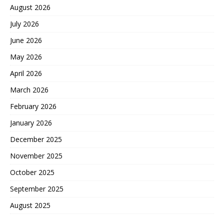
拜疆和平协议后，第三次确
August 2026
认印度空军损失战机的情
况。印度空军参谋长急忙找
July 2026
补，抛出所谓印度击落了6
架巴基斯坦空军战机，这就
June 2026
是故意搅浑水，特朗普这是
May 2026
跟印度谈崩了，故意挖苦印
度。特朗普这是再一次，在
April 2026
印度的伤口上撒盐。57空战
March 2026
让印度失去了西方统战价
值。西方原本想让印度制衡
February 2026
中国，没想到是个废物。 中
国空军歼-10CE战斗机在57
January 2026
空战中，一战成名 据美国方
December 2025
面证实，巴基斯坦空军
歼-10CE战斗机发射的霹
November 2025
雳-15E远程空空导弹，打击
印度阵风战斗机，达到了人
October 2025
类历史上，有可靠记录的，
September 2025
最远杀伤距离，空对空击落
记录：200多公里。并且，
August 2025
印度空军，法国达索公司，
西方集团，都处于懵的状