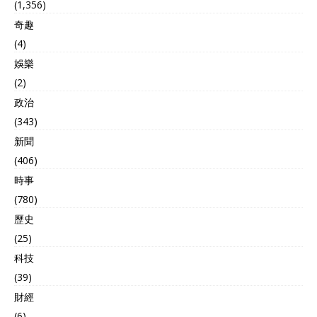
(1,356)
在空袭中被摧毁。在博拉
奇趣
里，还有一架巴基斯坦空军
预警机据信也被摧毁。“印度
(4)
军队造成了如此大的破坏，
娛樂
以至于巴基斯坦意识到如果
冲突继续，他们将会遭受更
(2)
多损失，印度空军参谋长辛
政治
格，印度空军上将表示。他
(343)
声称宣称，“这促使巴基斯坦
方面寻求停火。”印度军方在
新聞
这个时间段宣布“大捷”，还
(406)
是希望靠“赢”来稳定国内，
時事
这三个月以来印度再不赢，
印度国内都快炸锅了，说白
(780)
了就是转移印度国内舆论矛
歷史
盾。 印度军方捡到的霹
雳-15E空空导弹残骸 这可能
(25)
也是为印度空军透露战损做
科技
铺垫，公开被巴基斯坦空军
(39)
歼-10CE战斗机+霹雳-15E远
程空空导弹击落的损失，特
財經
别是阵风战斗机的损失。印
(6)