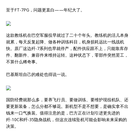
至于FT-7PG，问题更直白——年纪大了。
这款教练机在巴空军服役早就过了二十个年头。教练机的活儿本身
就累，每天反复起降、做各种训练科目，机身损耗远比一线战机
快。原厂这边歼-7系列也早就停产，配件供应跟不上，只能靠库存
件、翻新件、兼容件来维持运转。这种状态下，零部件突然罢工，
不算什么稀奇事。
巴基斯坦自己的难处也得说一说。
国防经费就那么多，要养飞行员、要做训练、要维护现役机队、还
要更新装备，怎么分都不够花。新机型不是不想要，是确实拿不出
钱来一口气换装。值得注意的是，巴方正在计划引进更先进的
歼-10C和歼-35隐身战机，但这次连续坠机可能会影响未来采购的
决策。