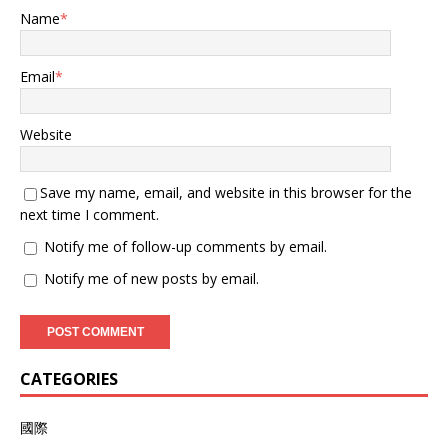
离上，击落了巴基斯坦空军
Name
*
6架战斗机”。“这实际上是印
度空军有史以来记录的最大
规模的空对空击落事件”。
Email
*
印度空军总参谋长居然替俄
制S-400防空导弹，大肆宣
传 印度空军参谋长辛格还将
Website
俄罗斯制造的S-400防空导
弹，称为“改变游戏规则的武
器”，他居然声称：“巴基斯
Save my name, email, and website in this browser for the
坦空军战斗机无法突破S-
next time I comment.
400防空导弹系统”。“我们的
防空系统干得非常出色。我
Notify me of follow-up comments by email.
们最近购买的S-400防空系
Notify me of new posts by email.
统是改变游戏规则的武器。
由于巴基斯坦空军无法突破
S-400防空导弹系统，所以
巴基斯坦空军战斗机无法使
用精确制导武器”。 印度空
CATEGORIES
军还袭击了巴基斯坦空军的
的雅各巴德和博拉里机库。
在其中一个机库进行维护的
國際
一些美国制造的F-16战斗机