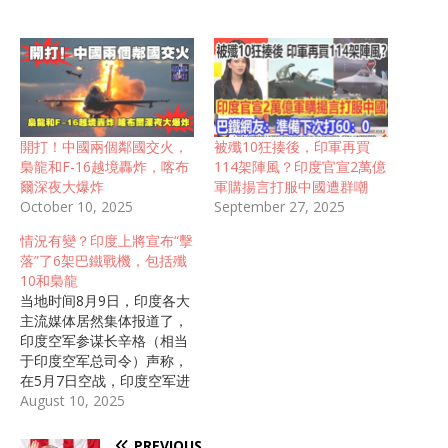
開打！中國兩個鄰國交火，
被殲10狂揍後，印軍再買
梟龍和F-16越境轟炸，喀布
114架陣風？印度官宣2萬億
爾深夜大爆炸
軍購揚言打服中國遭群嘲
October 10, 2025
September 27, 2025
情況有變？印度上將宣布“擊
落”了6架巴鐵戰機，包括殲
10和梟龍
当地时间8月9日，印度各大
主流媒体居然集体报道了，
印度空军参谋长辛格（相当
于印度空军总司令）声称，
在5月7日空战，印度空军进
行“辛多尔行动”期间，印度
August 10, 2025
空军使用俄罗斯制造的S-
400防空导弹，“击落了”5架
PREVIOUS