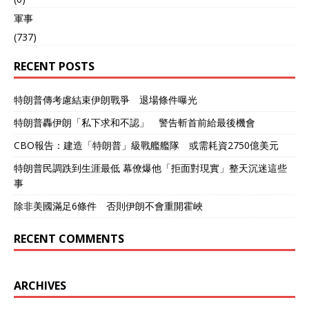
度当局，印度总理莫迪，印
軍事
度军方最近压力越来越大，
不得已要公布战损了。用S-
(737)
400防空导弹打下巴基斯坦
空军歼-10和JF-17枭龙战斗
RECENT POSTS
机，也真亏印度军方，印度
空军总参谋长想得出来！结
特朗普傳考慮結束伊朗戰爭 退場條件曝光
果就是，印度军方连一架击
落巴基斯坦空军歼-10CE，
特朗普轟伊朗「私下求和不認」 警告斬首前給最後機會
JF-17枭龙战斗机的证据也不
给出来。 印度阵风战斗机被
CBO報告：建造「特朗普」級戰艦艦隊 或需耗資2750億美元
击落后的落地残骸 就在印度
特朗普民調跌到生涯最低 幕僚爆他「拒面對現實」整天沉迷這些
空军总参谋长辛格宣布，印
事
度空军的S-400防空导弹
在“辛多尔”行动中击落了6架
除非美國滿足6條件 否則伊朗不會重開霍峽
巴基斯坦空军战机之前，8
月9日，美国总统特朗普居
RECENT COMMENTS
然第三次谈到了印巴空战损
失，他第三次明确表示，巴
基斯坦空军歼-10CE战斗机
击落了5-6架印度空军战
ARCHIVES
机。特朗普在亚美尼亚-阿塞