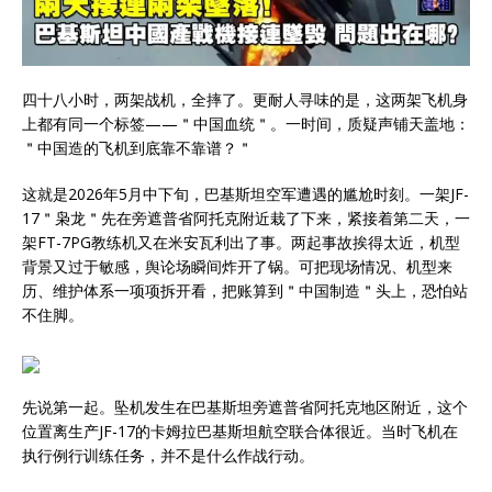
四十八小时，两架战机，全摔了。更耐人寻味的是，这两架飞机身
上都有同一个标签——＂中国血统＂。一时间，质疑声铺天盖地：
＂中国造的飞机到底靠不靠谱？＂
这就是2026年5月中下旬，巴基斯坦空军遭遇的尴尬时刻。一架JF-
17＂枭龙＂先在旁遮普省阿托克附近栽了下来，紧接着第二天，一
架FT-7PG教练机又在米安瓦利出了事。两起事故挨得太近，机型
背景又过于敏感，舆论场瞬间炸开了锅。可把现场情况、机型来
历、维护体系一项项拆开看，把账算到＂中国制造＂头上，恐怕站
不住脚。
先说第一起。坠机发生在巴基斯坦旁遮普省阿托克地区附近，这个
位置离生产JF-17的卡姆拉巴基斯坦航空联合体很近。当时飞机在
执行例行训练任务，并不是什么作战行动。