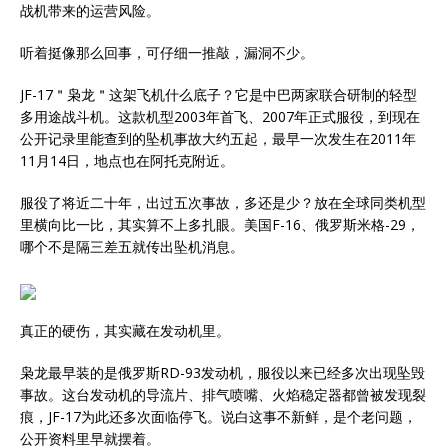
战机带来的运营风险。
听着挺像那么回事，可仔细一推敲，漏洞不少。
JF-17＂枭龙＂这架飞机什么底子？它是中巴两家联合研制的轻型
多用途战斗机。这款机型2003年首飞、2007年正式服役，到现在
公开记录里能查到的坠机事故大约五起，最早一次发生在2011年
11月14日，地点也在阿托克附近。
服役了将近二十年，出过五次事故，多还是少？放在全球同类机型
里横向比一比，其实算不上多扎眼。美国F-16、俄罗斯米格-29，
哪个不是隔三差五就传出坠机消息。
真正的硬伤，其实藏在发动机里。
枭龙最早装的是俄罗斯RD-93发动机，服役以来已经多次出现坠毁
事故。这台发动机的导流片、排气喷嘴、火焰稳定器都曾被发现裂
痕，JF-17为此还多次面临停飞。说白这事不新鲜，是个老问题，
公开资料里早就摆着。