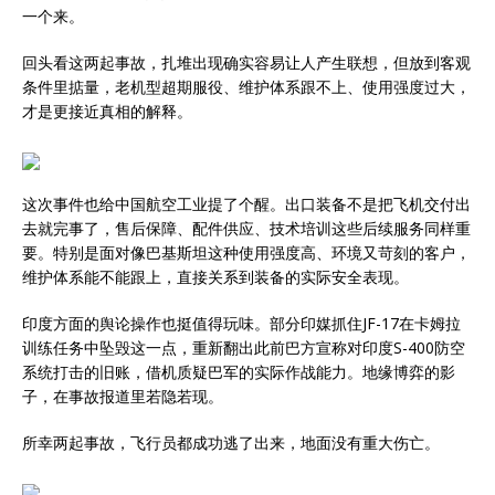
一个来。
回头看这两起事故，扎堆出现确实容易让人产生联想，但放到客观
条件里掂量，老机型超期服役、维护体系跟不上、使用强度过大，
才是更接近真相的解释。
这次事件也给中国航空工业提了个醒。出口装备不是把飞机交付出
去就完事了，售后保障、配件供应、技术培训这些后续服务同样重
要。特别是面对像巴基斯坦这种使用强度高、环境又苛刻的客户，
维护体系能不能跟上，直接关系到装备的实际安全表现。
印度方面的舆论操作也挺值得玩味。部分印媒抓住JF-17在卡姆拉
训练任务中坠毁这一点，重新翻出此前巴方宣称对印度S-400防空
系统打击的旧账，借机质疑巴军的实际作战能力。地缘博弈的影
子，在事故报道里若隐若现。
所幸两起事故，飞行员都成功逃了出来，地面没有重大伤亡。