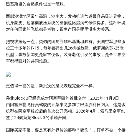
巴基斯坦的自然条件也是一笔账。
西部沙漠地区常年高温，沙尘大，发动机进气道最容易吸进异物，
机身蒙皮、起落架液压系统的磨损也比湿润气候快得多。这种环境
对任何国家的飞机都是考验，跟生产国是哪里没多大关系。
把视线拉远一点，类似的困局并非巴基斯坦独有。美国空军那些服
役三十多年的F-15，每年都得出几次机械故障。俄罗斯的苏-25老
机型，事故新闻更是家常便饭。装备老化引发的事故，是全世界空
军都得面对的共同难题。
更值得一提的是，新批次的枭龙表现完全不一样。
枭龙Block 3已经完成对阿塞拜疆的首批交付，2025年11月8日，
由阿塞拜疆飞行员驾驶的五架枭龙参加了巴库胜利日阅兵，这是该
机型在阿空军服役后的首次公开亮相。2026年4月，索马里空军也
签了24架枭龙Block 3的采购合同。
国际买家不傻，要是真有外界传的那种＂硬伤＂，订单不会一个接