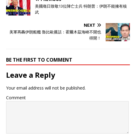
巴基斯坦空军的战斗机和1
美國殤日致敬13位陣亡士兵 特朗普：伊朗不能擁有核
架预警机，按照印度空军参
武
谋长辛格的意思，在空中作
战的巴基斯坦空军歼-10CE
NEXT
和JF-17枭龙（57空战中，
美軍再轟伊朗船艦 魯比歐撂話：霍爾木茲海峽不開也
只有歼-10CE和JF-17枭龙升
得開！
空），还有瑞典制造的萨博
预警机，一共6架巴基斯坦
空军战机被“击落”。 英国路
透社在8月9日的报道截图 印
BE THE FIRST TO COMMENT
度媒体关于，印度空军总参
谋长讲话，“击落”巴基斯坦
Leave a Reply
空军6架战机的报道截图 同
时印度空军参谋长辛格还“确
Your email address will not be published.
认”，在地面上的，巴基斯坦
空军的F-16和其他型号的预
Comment
警机也被印度空军发射的导
弹（苏-30MKI战斗机空射的
布拉莫斯超音速导弹）“摧
毁”。印度空军参谋长辛格声
称：“俄罗斯制造的S-400防
空导弹，在约300公⾥的距