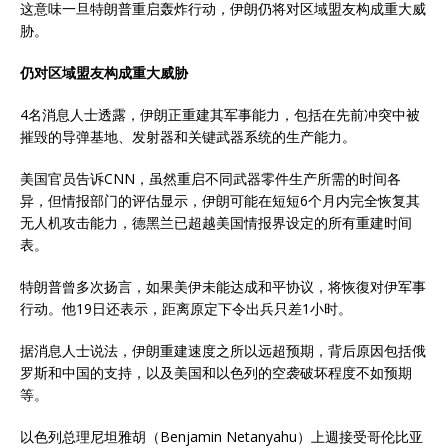
这意味一旦特朗普重启轰炸行动，伊朗仍将对区域盟友构成重大威
胁。
仍对区域盟友构成重大威胁
4名消息人士透露，伊朗正重建其军事能力，包括在先前冲突中被
摧毁的导弹基地、发射器和关键武器系统的生产能力。
美国官员告诉CNN，虽然重启不同武器零件生产所需的时间各
异，但情报部门的评估显示，伊朗可能在短短6个月内完全恢复其
无人机攻击能力，德黑兰已超越美国情报界设定的所有重建时间
表。
特朗普曾多次扬言，如果美伊未能达成和平协议，将恢復对伊军事
行动。他19日还表示，距离原定下令出兵只差1小时。
据消息人士说法，伊朗重建速度之所以远超预期，背后原因包括俄
罗斯和中国的支持，以及美国和以色列的空袭破坏程度不如预期
等。
以色列总理尼坦雅胡（Benjamin Netanyahu）上週接受哥伦比亚