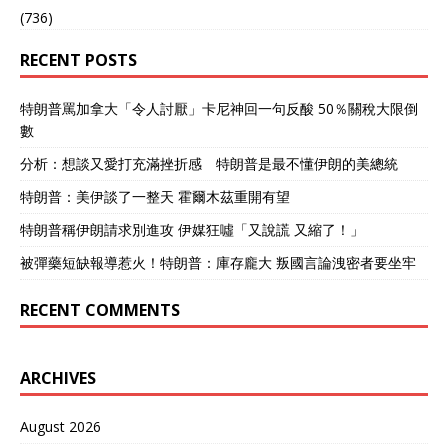
(736)
RECENT POSTS
特朗普罵加拿大「令人討厭」卡尼神回一句反酸 50％關稅大限倒
數
分析：想談又愛打充滿挫折感 特朗普是最不懂伊朗的美總統
特朗普：美伊談了一整天 霍爾木茲重開有望
特朗普稱伊朗請求別進攻 伊媒狂噓「又說謊 又縮了！」
被彈藥短缺報導惹火！特朗普：庫存龐大 叛國言論洩密者要坐牢
RECENT COMMENTS
ARCHIVES
August 2026