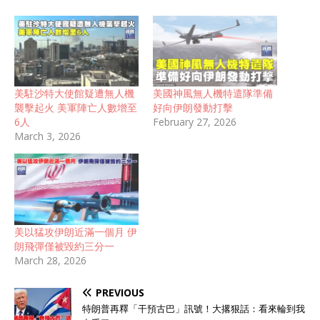
美駐沙特大使館疑遭無人機
美國神風無人機特遣隊準備
襲擊起火 美軍陣亡人數增至
好向伊朗發動打擊
6人
February 27, 2026
March 3, 2026
美以猛攻伊朗近滿一個月 伊
朗飛彈僅被毀約三分一
March 28, 2026
PREVIOUS
特朗普再釋「干預古巴」訊號！大撂狠話：看來輪到我