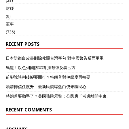
(39)
財經
(6)
軍事
(736)
RECENT POSTS
日本防衛白皮書刪除攸關台灣字句 對中國警告反而更重
烏龍！以色列國防軍稱 攔截彈反轟己方
前腳說談判後腳要開打？特朗普對伊態度再轉硬
賴清德信任度升！最新民調曝藍白仍未獲民心
特朗普要動手了？美國務院示警：公民應「考慮離開中東」
RECENT COMMENTS