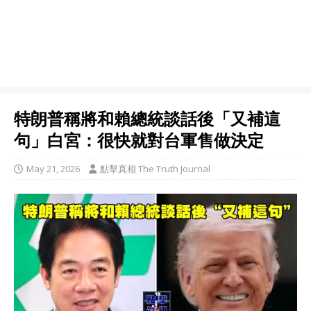
特朗普稱將和賴總統談話後「又補這
句」白宮：很快就對台軍售做決定
May 21, 2026
點擊真相 The Truth Journal