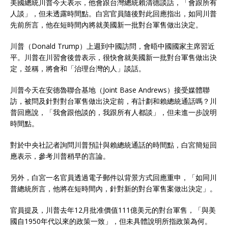
美國總統川普今天表示，他會跟台灣總統賴清德談話，「會跟所有
人談」，但未透露時間點。白宮官員隨後對此回應指出，如同川普
先前所言，他在短時間內將就美國新一批對台軍售做出決定。
川普（Donald Trump）上週到中國訪問，會晤中國國家主席習近
平。川普在川習會後曾表示，很快會就美國新一批對台軍售做出決
定，並稱，將會和「治理台灣的人」談話。
川普今天在安德魯聯合基地（Joint Base Andrews）接受媒體聯
訪，被問及針對對台軍售做出決定前，有計劃和賴總統通話嗎？川
普回應說，「我會跟他談的，我跟所有人都談」，但未進一步說明
時間點。
對於中央社記者詢問川普預計與賴總統通話的時間點，白宮簡短回
應表示，參考川普稍早的言論。
另外，白宮一名官員透過電子郵件以背景方式回應重申，「如同川
普總統所言，他將在短時間內，針對新的對台軍售案做出決定」。
官員提及，川普去年12月批准價值111億美元的對台軍售，「與美
國自1950年代以來的政策一致」，但未具體說明所指政策為何。