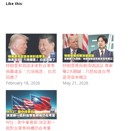
Like this:
特朗普和習談未來對台軍售
特朗普將與賴清德談話 專家
挨轟違反「六項保證」 白宮
曝2大關鍵：只想知道台灣
回應了
是否宣布獨立
February 18, 2026
May 21, 2026
WSJ：美中峯會前 決定新一
批對台軍售時機仍在考量