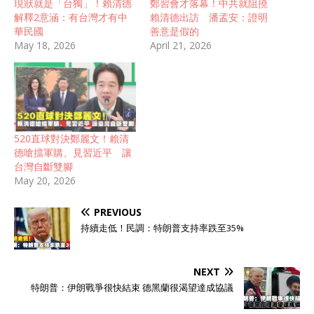
現狀就是「台獨」！賴清德
鄭習會才落幕！中共就阻撓
解釋2意涵：有台灣才有中
賴清德出訪 潘孟安：證明
華民國
善意是假的
May 18, 2026
April 21, 2026
520直球對決鄭麗文！賴清
德嗆擋軍購、見習近平 讓
台灣自斷雙腳
May 20, 2026
PREVIOUS
持續走低！民調：特朗普支持率跌至35%
NEXT
特朗普：伊朗戰爭很快結束 德黑蘭很渴望達成協議