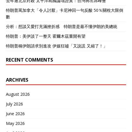
去年遭北京封殺 太平洋島國論壇證實：台灣將出席峰會
特朗普罵加拿大「令人討厭」卡尼神回一句反酸 50％關稅大限倒
數
分析：想談又愛打充滿挫折感 特朗普是最不懂伊朗的美總統
特朗普：美伊談了一整天 霍爾木茲重開有望
特朗普稱伊朗請求別進攻 伊媒狂噓「又說謊 又縮了！」
RECENT COMMENTS
ARCHIVES
August 2026
July 2026
June 2026
May 2026