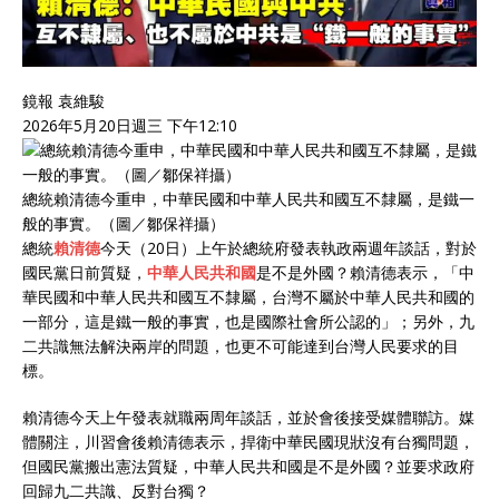
鏡報 袁維駿
2026年5月20日週三 下午12:10
總統賴清德今重申，中華民國和中華人民共和國互不隸屬，是鐵一
般的事實。（圖／鄒保祥攝）
總統
賴清德
今天（20日）上午於總統府發表執政兩週年談話，對於
國民黨日前質疑，
中華人民共和國
是不是外國？賴清德表示，「中
華民國和中華人民共和國互不隸屬，台灣不屬於中華人民共和國的
一部分，這是鐵一般的事實，也是國際社會所公認的」；另外，九
二共識無法解決兩岸的問題，也更不可能達到台灣人民要求的目
標。
賴清德今天上午發表就職兩周年談話，並於會後接受媒體聯訪。媒
體關注，川習會後賴清德表示，捍衛中華民國現狀沒有台獨問題，
但國民黨搬出憲法質疑，中華人民共和國是不是外國？並要求政府
回歸九二共識、反對台獨？