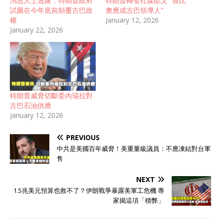
消息人士透露：特朗普政府
特朗普轉發社媒貼文 “魯比
試圖在今年底前顛覆古巴政
奧應成古巴領導人”
權
January 12, 2026
January 22, 2026
特朗普威脅切斷委內瑞拉對
古巴石油供應
January 12, 2026
PREVIOUS
中共是美國百年威脅！美重量級議員：不應凍結對台軍
售
NEXT
1.5兆美元預算也救不了？伊朗戰爭暴露美軍工危機 專
家揭這項「積弊」