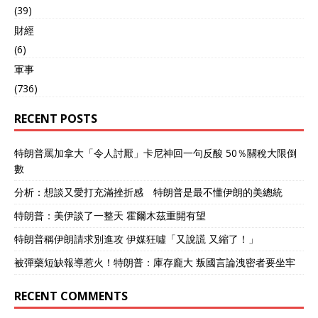
(39)
財經
(6)
軍事
(736)
RECENT POSTS
特朗普罵加拿大「令人討厭」卡尼神回一句反酸 50％關稅大限倒
數
分析：想談又愛打充滿挫折感 特朗普是最不懂伊朗的美總統
特朗普：美伊談了一整天 霍爾木茲重開有望
特朗普稱伊朗請求別進攻 伊媒狂噓「又說謊 又縮了！」
被彈藥短缺報導惹火！特朗普：庫存龐大 叛國言論洩密者要坐牢
RECENT COMMENTS