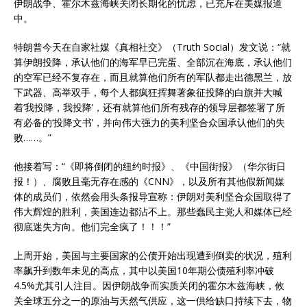
伊朗战争、
霍尔木兹海峡
关闭长期化的忧虑，已充斥在美媒报道
中。
特朗普今天在自家社媒《真相社交》（Truth Social）发文说：“就
算伊朗投降，承认他们的海军早已完蛋、全部沉在海底，承认他们
的空军已经不复存在，而且就算他们所有的军队都走出德黑兰，放
下武器、高举双手，每个人都疯狂挥舞著象征投降的白旗并大喊
着‘我投降，我投降’，还有就算他们所有残存的领导层都签署了所
有必备的‘投降文书’，并向伟大强力的美利坚合众国承认他们的失
败……。”
他接着写：“《即将倒闭的纽约时报》、《中国街报》（华尔街日
报！）、腐败且毫无存在感的《CNN》，以及所有其他假新闻媒
体的成员们，依然会用头条报导宣称：伊朗对美利坚合众国取得了
伟大辉煌的胜利，美国连边都沾不上。那些蠢民主党人和媒体已经
彻底迷失方向。他们完全疯了！！！”
上周开始，美国与主要国家的公债开始出现遭到倒卖的状况，殖利
率飙升到数年未见的高点，其中以美国10年期公债殖利率冲破
4.5%尤其引人注目。因伊朗战争而实质关闭的霍尔木兹海峡，攸
关全球五分之一的原油与天然气供应，这一供给缺口持续下去，物