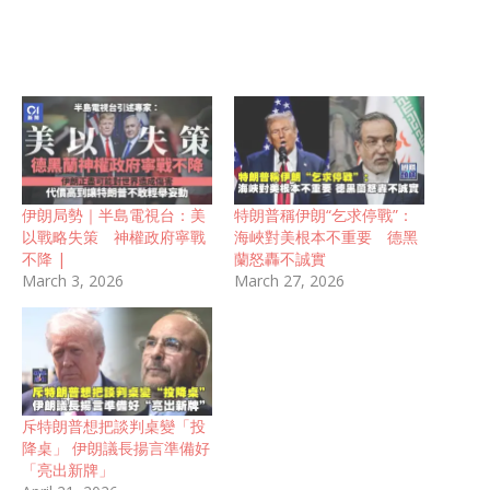
伊朗局勢｜半島電視台：美
特朗普稱伊朗“乞求停戰”：
以戰略失策 神權政府寧戰
海峽對美根本不重要 德黑
不降 |
蘭怒轟不誠實
March 3, 2026
March 27, 2026
斥特朗普想把談判桌變「投
降桌」 伊朗議長揚言準備好
「亮出新牌」