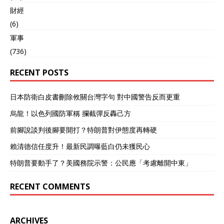
財經
(6)
軍事
(736)
RECENT POSTS
日本防衛白皮書刪除攸關台灣字句 對中國警告反而更重
烏龍！以色列國防軍稱 攔截彈反轟己方
前腳說談判後腳要開打？特朗普對伊態度再轉硬
賴清德信任度升！最新民調曝藍白仍未獲民心
特朗普要動手了？美國務院示警：公民應「考慮離開中東」
RECENT COMMENTS
ARCHIVES