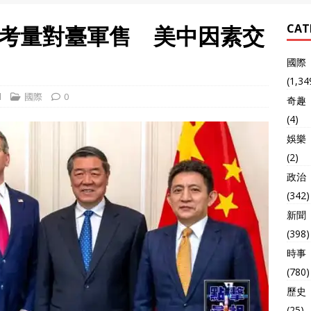
考量對臺軍售 美中因素交
CAT
國際
(1,34
l
國際
0
奇趣
(4)
娛樂
(2)
政治
(342)
新聞
(398)
時事
(780)
歷史
(25)