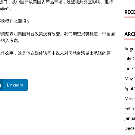
制进口，及中国开放美国农产品市场，这些彼此交互影响。但特
为基础。
REC
要获得什么回报？
ARC
普清楚表明美国对台政策没有改变。我们期望局势稳定，中国国
会纳入考虑。
Augu
生什么事，这是他在媒体访问中说未对习就台湾做出承诺的原
July 
June
May 
LinkedIn
April
Marc
Febr
Janua
Dece