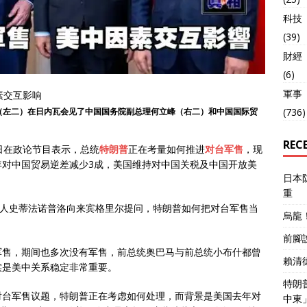
科技
(39)
財經
(6)
軍事
(736)
（左二）在日内瓦会见了中国国务院副总理何立峰（右二）和中国国际贸
REC
日在政论节目表示，总统
特朗普
正在考量如何推进
对台军售
，现
年对中国贸易逆差减少3成，美国维持对中国关税及中国开放美
日本
重
主持人史蒂法诺普洛向来宾格里尔提问，特朗普如何把对台军售当
烏龍
前腳
军售，期间也多次没有军售，前总统奥巴马与前总统小布什都曾
賴清
实是美中关系稳定非常重要。
特朗
对台军售议题，特朗普正在考虑如何处理，而背景是美国去年对
中東