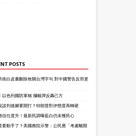
ENT POSTS
防衛白皮書刪除攸關台灣字句 對中國警告反而更
！以色列國防軍稱 攔截彈反轟己方
說談判後腳要開打？特朗普對伊態度再轉硬
德信任度升！最新民調曝藍白仍未獲民心
普要動手了？美國務院示警：公民應「考慮離開
」