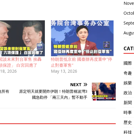
Nove
Octo
Sept
Augu
CAT
習談未來對台軍售 挨轟
特朗普抵京前 國臺辦再度重申”停
國際
項保證」 白宮回應了
止對臺軍售“
 18, 2026
May 13, 2026
奇趣
娛樂
NEXT
無所有
原定明天就要開炸伊朗！特朗普稱波灣3
政治
國急勸停 「兩三天內」暫不動手
新聞
時事
歷史
科技