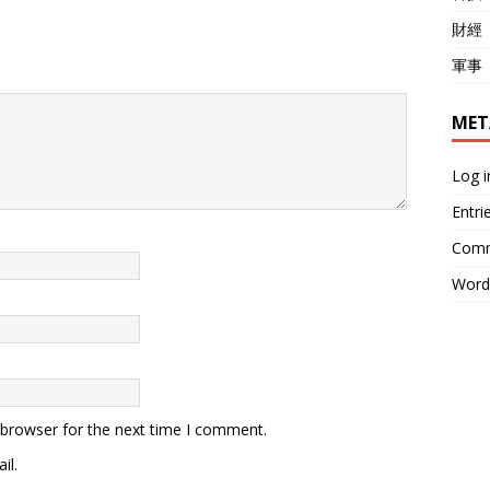
財經
軍事
MET
Log i
Entri
Comm
Word
 browser for the next time I comment.
il.