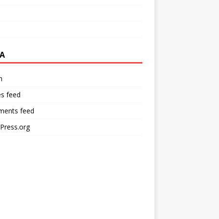
A
n
es feed
ents feed
Press.org