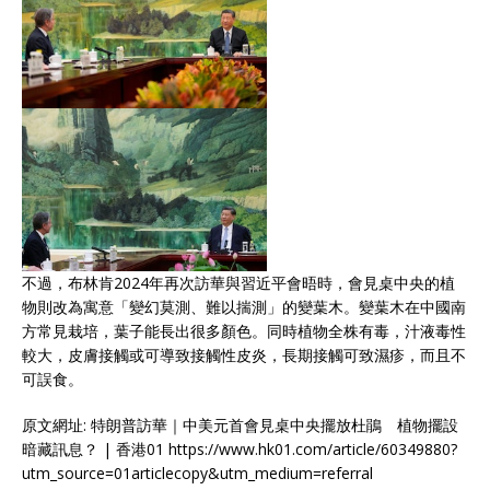
不過，布林肯2024年再次訪華與習近平會晤時，會見桌中央的植
物則改為寓意「變幻莫測、難以揣測」的變葉木。變葉木在中國南
方常見栽培，葉子能長出很多顏色。同時植物全株有毒，汁液毒性
較大，皮膚接觸或可導致接觸性皮炎，長期接觸可致濕疹，而且不
可誤食。
原文網址: 特朗普訪華｜中美元首會見桌中央擺放杜鵑 植物擺設
暗藏訊息？ | 香港01 https://www.hk01.com/article/60349880?
utm_source=01articlecopy&utm_medium=referral