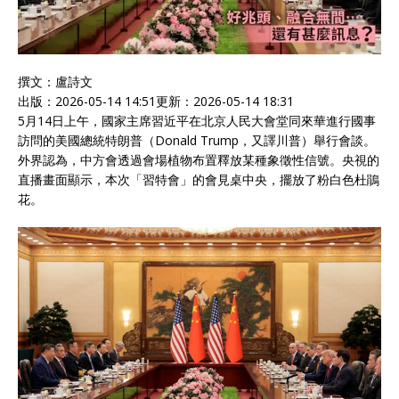
撰文：
盧詩文
出版：
2026-05-14 14:51
更新：
2026-05-14 18:31
5月14日上午，國家主席習近平在北京人民大會堂同來華進行國事
訪問的美國總統特朗普（Donald Trump，又譯川普）舉行會談。
外界認為，中方會透過會場植物布置釋放某種象徵性信號。央視的
直播畫面顯示，本次「習特會」的會見桌中央，擺放了粉白色杜鵑
花。