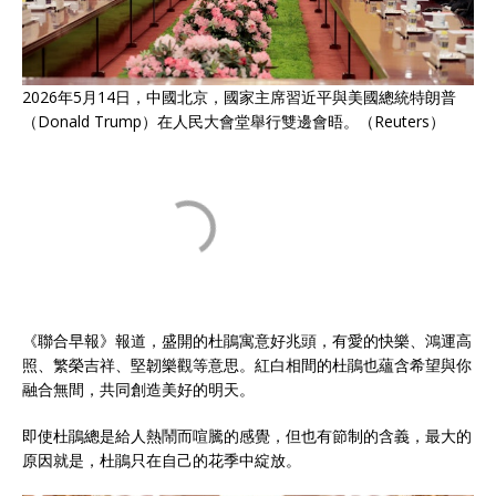
2026年5月14日，中國北京，國家主席習近平與美國總統特朗普
（Donald Trump）在人民大會堂舉行雙邊會晤。（Reuters）
《聯合早報》報道，盛開的杜鵑寓意好兆頭，有愛的快樂、鴻運高
照、繁榮吉祥、堅韌樂觀等意思。紅白相間的杜鵑也蘊含希望與你
融合無間，共同創造美好的明天。
即使杜鵑總是給人熱鬧而喧騰的感覺，但也有節制的含義，最大的
原因就是，杜鵑只在自己的花季中綻放。