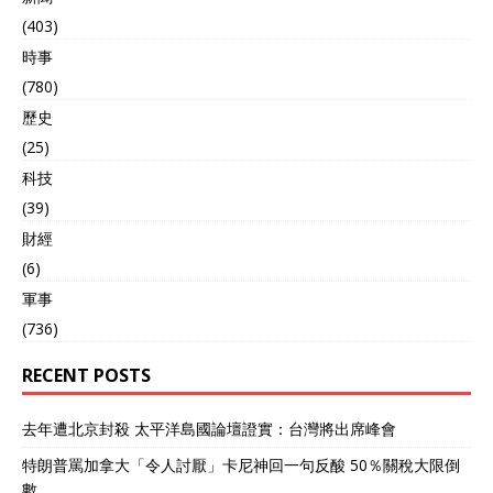
(403)
時事
(780)
歷史
(25)
科技
(39)
財經
(6)
軍事
(736)
RECENT POSTS
去年遭北京封殺 太平洋島國論壇證實：台灣將出席峰會
特朗普罵加拿大「令人討厭」卡尼神回一句反酸 50％關稅大限倒
數