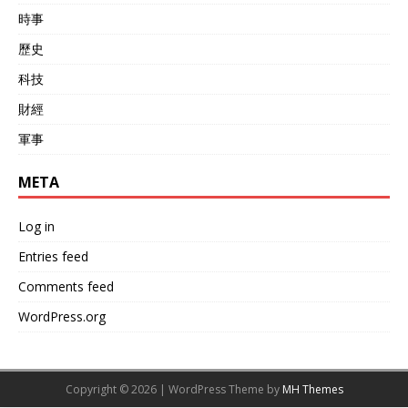
時事
歷史
科技
財經
軍事
META
Log in
Entries feed
Comments feed
WordPress.org
Copyright © 2026 | WordPress Theme by
MH Themes