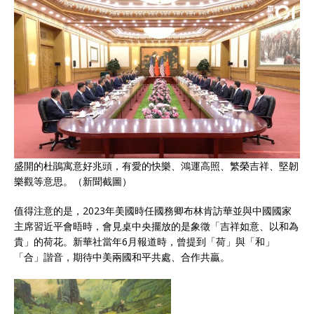
盛開的杜鵑寓意好兆頭，有愛的快樂、鴻運高照、繁榮吉祥、堅韌
樂觀等意思。（新聞截圖）
值得注意的是，2023年美國時任國務卿布林肯訪華並與中國國家
主席習近平會晤時，會見桌中央擺放的是象徵「吉祥如意、以和為
貴」的荷花。新華社當年6月報道時，曾提到「荷」與「和」
「合」諧音，期待中美兩國和平共處、合作共贏。