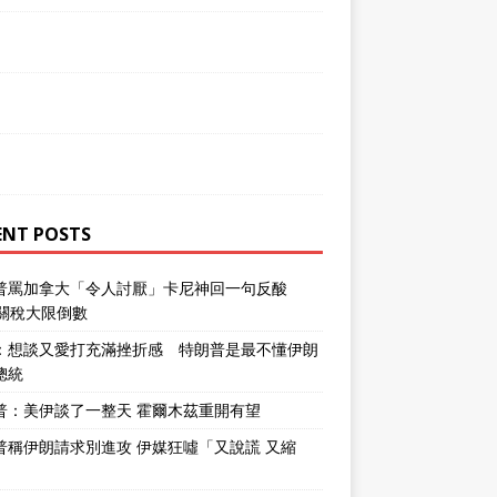
ENT POSTS
普罵加拿大「令人討厭」卡尼神回一句反酸
％關稅大限倒數
：想談又愛打充滿挫折感 特朗普是最不懂伊朗
總統
普：美伊談了一整天 霍爾木茲重開有望
普稱伊朗請求別進攻 伊媒狂噓「又說謊 又縮
」