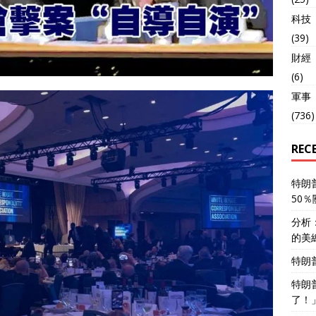
科技
(39)
財經
(6)
軍事
(736)
REC
特朗
50
分析
的美
特朗
特朗
了！