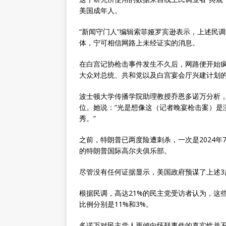
美国成年人。
“新闻守门人”编辑索菲娅罗宾逊表示，上述民
体，宁可相信网路上未经证实的消息。
在白宫记协枪击事件发生不久后，网路便开始
大众对总统、共和党以及白宫宴会厅兴建计划
波士顿大学传播学院助理教授乔恩多诺万分析，
位。她说：“光是想像这（记者晚宴枪击案）是
秀。”
之前，特朗普已两度险遭刺杀，一次是2024
的特朗普国际高尔夫俱乐部。
尽管没有任何证据显示，美国政府预谋了上述3
根据民调，高达21%的民主党受访者认为，这
比例分别是11%和3%。
多诺万对民主党人更倾向怀疑事件的真实性并不意外。她指