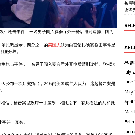
被彈
密者
REC
时发生枪击事件，一名男子闯入宴会厅外开枪后遭到逮捕。图为
一项民调显示，四分之一的
美国人
认为白宫记协晚宴枪击事件是
ARC
法明显分歧。
Augu
发生枪击事件，一名男子闯入宴会厅外开枪后遭到逮捕。联邦法
July 
June
d）今天公布一项研究指出，24%的美国成年人认为，这起
枪击案
是
定。
May 
April
者相信，枪击案是政府一手策划；相比之下，有此看法的共和党
Marc
Febr
此事并非真实。
Janua
ouGov）于4月28日至5月4日进行的调查，对象为1000名