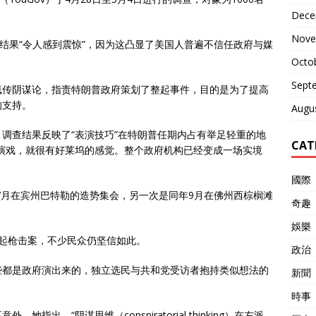
Dece
Nove
调结果“令人感到震惊”，因为这凸显了美国人普遍不信任政府与媒
Octo
Sept
疯传
阴谋论
，指责特朗普政府策划了整起事件，目的是为了提高
的支持。
Augu
调查结果反映了“表演技巧”在特朗普任期内占有举足轻重的地
CAT
演戏，就很有好莱坞的感觉。整个政府机构已经变成一场实境
國際
年7月在宾州巴特勒的造势集会，另一次是同年9月在佛州西棕榈滩
奇趣
娛樂
起枪击案，不少民众仍坚信如此。
政治
些都是政府演出来的，独立选民与共和党受访者抱持类似想法的
新聞
時事
出，“阴谋思维（conspiratorial thinking）在左派