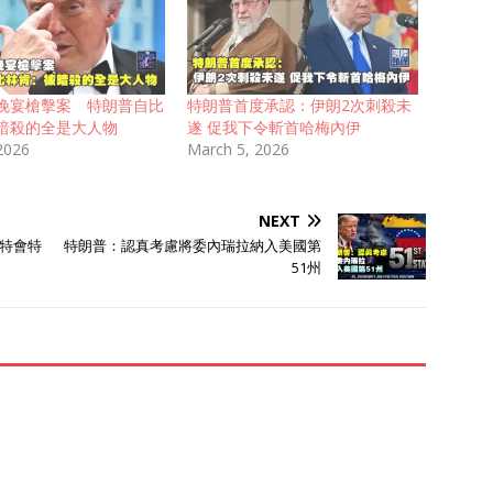
晚宴槍擊案 特朗普自比
特朗普首度承認：伊朗2次刺殺未
暗殺的全是大人物
遂 促我下令斬首哈梅內伊
 2026
March 5, 2026
NEXT
特會特
特朗普：認真考慮將委內瑞拉納入美國第
51州