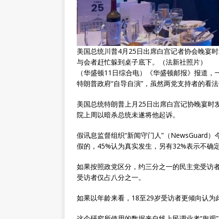
美国总统川普4月25日出席白宫记者协会晚宴
与会者赶忙躲到桌子底下。（法新社照片）
（华盛顿11日综合电）《华盛顿邮报》报道，
特朗普
政府“自导自演”，虽然两党支持者的看
美国总统特朗普上月25日出席白宫记协晚宴时
院上周以暗杀总统未遂将他起诉。
假讯息监督组织“新闻守门人”（NewsGuar
假的，45%认为真实发生，另有32%表示不确
如果按照政党区分，约三分之一的民主党受访
受访者仅占八分之一。
如果以年龄来看，18至29岁受访者更倾向认为
这个研究所使用的数据来自线上民调业者“舆观”（Y