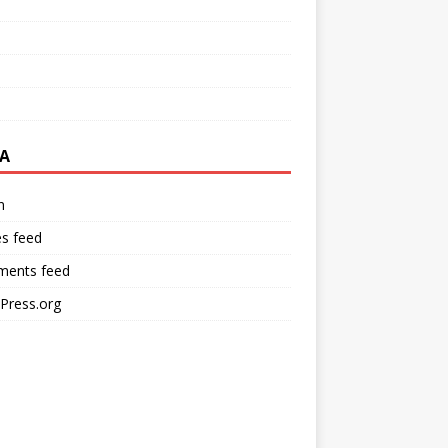
A
n
es feed
ents feed
Press.org