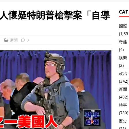
人懷疑特朗普槍擊案「自導
CAT
國際
(1,35
l
新聞
0
奇趣
(4)
娛樂
(2)
政治
(342)
新聞
(402)
時事
(780)
歷史
(25)