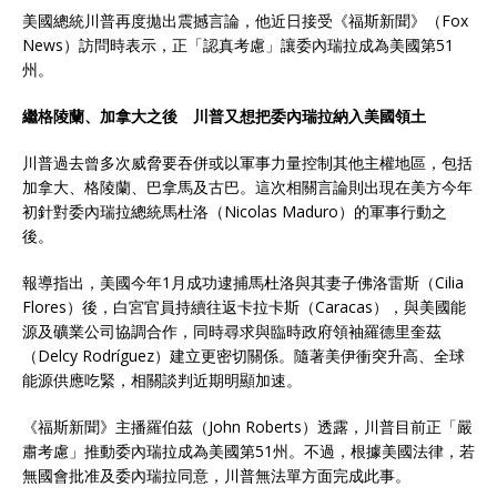
美國總統川普再度拋出震撼言論，他近日接受《福斯新聞》（Fox
News）訪問時表示，正「認真考慮」讓委內瑞拉成為美國第51
州。
繼格陵蘭、加拿大之後 川普又想把委內瑞拉納入美國領土
川普過去曾多次威脅要吞併或以軍事力量控制其他主權地區，包括
加拿大、格陵蘭、巴拿馬及古巴。這次相關言論則出現在美方今年
初針對委內瑞拉總統馬杜洛（Nicolas Maduro）的軍事行動之
後。
報導指出，美國今年1月成功逮捕馬杜洛與其妻子佛洛雷斯（Cilia
Flores）後，白宮官員持續往返卡拉卡斯（Caracas），與美國能
源及礦業公司協調合作，同時尋求與臨時政府領袖羅德里奎茲
（Delcy Rodríguez）建立更密切關係。隨著美伊衝突升高、全球
能源供應吃緊，相關談判近期明顯加速。
《福斯新聞》主播羅伯茲（John Roberts）透露，川普目前正「嚴
肅考慮」推動委內瑞拉成為美國第51州。不過，根據美國法律，若
無國會批准及委內瑞拉同意，川普無法單方面完成此事。