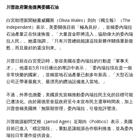
川普政府聚焦復興委國石油
白宮助理新聞秘書威爾斯（Olivia Wales）則向《獨立報》（The
Independent）表示，美委關係目前「極為良好」，並稱委內瑞拉
石油產量正在快速恢復，「大量資金即將流入，協助偉大的委內瑞
拉人民」。她還強調，「只有川普總統能讓這段新夥伴關係重新復
甦，而且最好的還沒到來。」
川普日前在白宮受訪時，形容美國在委內瑞拉的行動是「軍事天
才」。他還在5月10日播出的專訪中表示，「委內瑞拉現在是一個
非常快樂的國家」，並稱當地石油產量已創多年新高，「大型石油
公司正帶著最龐大、最漂亮的鑽油設備進入當地。」
不過，外界也擔憂，美國原先宣稱推動委內瑞拉民主化的目標可能
已遭淡化。由於羅德里奎茲政府至今未宣布民主選舉時間表，加上
川普曾稱美國將「無限期管理」委內瑞拉，引發批評聲浪。
川普能源顧問艾根（Jarrod Agen）近期向《Politico》表示，美國
目前已進入「穩定階段」，重點是讓能源合作順利推進，並為委內
瑞拉日常運作提供資金。