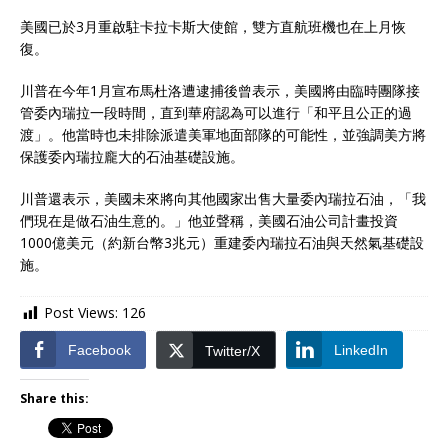
美國已於3月重啟駐卡拉卡斯大使館，雙方直航班機也在上月恢
復。
川普在今年1月宣布馬杜洛遭逮捕後曾表示，美國將由臨時團隊接
管委內瑞拉一段時間，直到華府認為可以進行「和平且公正的過
渡」。他當時也未排除派遣美軍地面部隊的可能性，並強調美方將
保護委內瑞拉龐大的石油基礎設施。
川普還表示，美國未來將向其他國家出售大量委內瑞拉石油，「我
們現在是做石油生意的。」他並聲稱，美國石油公司計畫投資
1000億美元（約新台幣3兆元）重建委內瑞拉石油與天然氣基礎設
施。
Post Views:
126
Facebook
LinkedIn
Twitter/X
Share this: