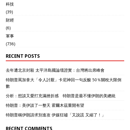
科技
(39)
財經
(6)
軍事
(736)
RECENT POSTS
去年遭北京封殺 太平洋島國論壇證實：台灣將出席峰會
特朗普罵加拿大「令人討厭」卡尼神回一句反酸 50％關稅大限倒
數
分析：想談又愛打充滿挫折感 特朗普是最不懂伊朗的美總統
特朗普：美伊談了一整天 霍爾木茲重開有望
特朗普稱伊朗請求別進攻 伊媒狂噓「又說謊 又縮了！」
RECENT COMMENTS