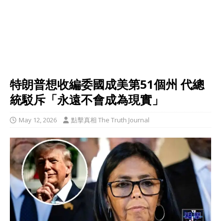
特朗普想收編委國成美第51個州 代總
統駁斥「永遠不會成為現實」
May 12, 2026
點擊真相 The Truth Journal