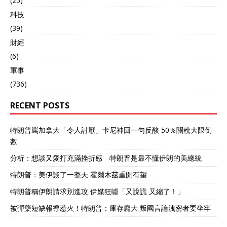
(25)
科技
(39)
財經
(6)
軍事
(736)
RECENT POSTS
特朗普罵加拿大「令人討厭」卡尼神回一句反酸 50％關稅大限倒
數
分析：想談又愛打充滿挫折感 特朗普是最不懂伊朗的美總統
特朗普：美伊談了一整天 霍爾木茲重開有望
特朗普稱伊朗請求別進攻 伊媒狂噓「又說謊 又縮了！」
被彈藥短缺報導惹火！特朗普：庫存龐大 叛國言論洩密者要坐牢