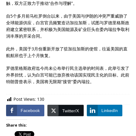
触，双方正致力于推动“合作与理解”。
自5个多月前马杜罗倒台以来，由于美国与伊朗的冲突严重威胁了
全球能源供应，白宫官员频繁造访加拉加斯，试图与罗德里格斯政
府建立紧密联系，并积极为美国能源及矿业巨头在委内瑞拉争取利
润丰厚的开采合同。
此外，美国于3月份重新开放了驻加拉加斯的使馆，往返美国的直
航航班也于上个月恢复。
罗德里格斯政府迄今尚未公布举行民主选举的时间表，此举引发了
外界担忧，认为白宫可能已放弃推动该国实现民主化的目标。此前
特朗普曾表示，美国将无限期“接管”委内瑞拉。
Post Views:
130
Facebook
LinkedIn
Twitter/X
Share this: