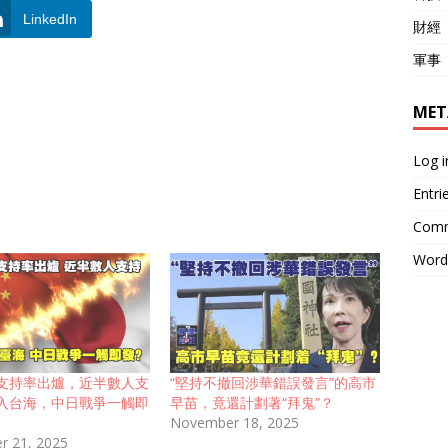
LinkedIn
財經
軍事
MET
Log i
Entri
Comm
Word
支持率出爐，近半數人支
“堅持不撤回涉華錯誤發言”的高市
入台海，中日戰爭一觸即
早苗，竟還計劃著“拜鬼”？
November 18, 2025
r 21, 2025