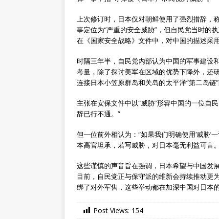
上次修订时，日本仅对朝鲜使用了强烈措辞，称
事定位为“严重的安全威胁”，但自民党当时的
在《国家安全战略》文件中，对中国的描述采用了
时隔三年半，自民党内部认为中国的军事建设
考量，除了探讨美军在区域的优势下降外，还
连接日本小笠原群岛和关岛的太平洋“第二岛链
主张在安保文件中以“威胁”形容中国的一位自
辞已行不通。”
但一位前外相认为：“如果我们明确使用‘威胁’
本高官坦承，若写威胁，对日本毫无利益可言
这些谨慎的声音旨在强调，日本希望与中国发
目前，自民党正与保守派的维新会持续推动更
绑了对外军售，这些举动都在加深中国对日本
Post Views:
154