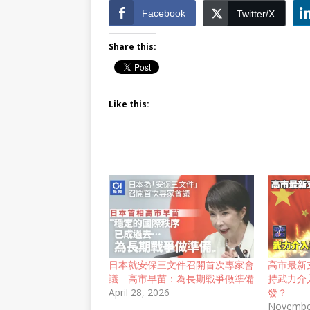
Facebook
Twitter/X
Share this:
Like this:
日本就安保三文件召開首次專家會
高市最新
議 高市早苗：為長期戰爭做準備
持武力介
April 28, 2026
發？
Novembe