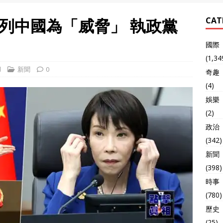
列中國為「威脅」 執政黨
CAT
國際
(1,34
l
新聞
0
奇趣
(4)
娛樂
(2)
政治
(342)
新聞
(398)
時事
(780)
歷史
(25)