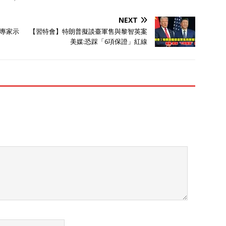
NEXT
專家示
【習特會】特朗普擬談臺軍售與黎智英案
美媒:恐踩「6項保證」紅線