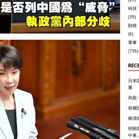
科技
(39)
財經
(6)
軍事
(736)
REC
日本
重
烏龍
前腳
賴清
特朗
中東