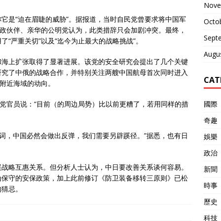
Nove
它是“迫在眉睫的威胁”。据报道，当时自民党曾要求将中国军
Octo
执政伙伴、亲华的公明党认为，此类措辞只会加剧冲突。最终，
Sept
“严重关切”以及“迄今为止最大的战略挑战”。
Augu
和海上扩张取得了显著进展。该党的安全研究会提出了几个关键
研究了中俄的战略合作，并特别关注两艘中国航母首次同时进入
CAT
”附近海域的动向。
國際
民党官员说：“目前（的周边局势）比以前更糟了，若用同样的措
奇趣
一词，中国必然会做出反弹，我们需要另辟蹊径。”据悉，也有日
娛樂
。
政治
展战略互惠关系。但分析人士认为，中日要改善关系谈何容易。
新聞
为保守的安保政策，加上此前修订《防卫装备移转三原则》已松
時事
的猜忌。
歷史
科技