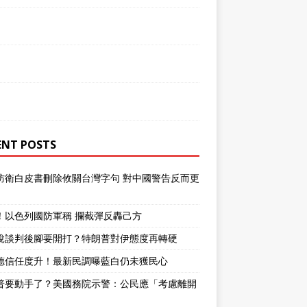
ENT POSTS
防衛白皮書刪除攸關台灣字句 對中國警告反而更
！以色列國防軍稱 攔截彈反轟己方
說談判後腳要開打？特朗普對伊態度再轉硬
德信任度升！最新民調曝藍白仍未獲民心
普要動手了？美國務院示警：公民應「考慮離開
」