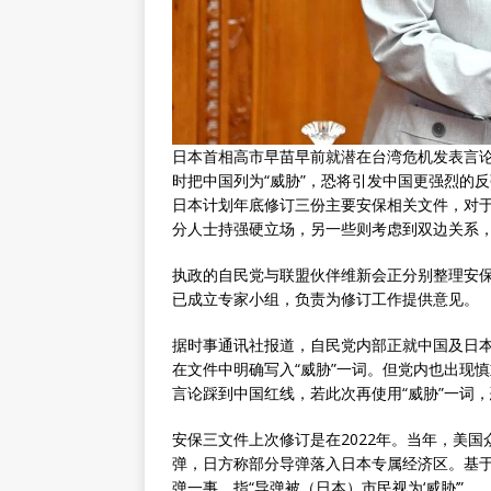
日本首相高市早苗早前就潜在台湾危机发表言
时把中国列为“威胁”，恐将引发中国更强烈的反
日本计划年底修订三份主要安保相关文件，对于
分人士持强硬立场，另一些则考虑到双边关系
执政的自民党与联盟伙伴维新会正分别整理安
已成立专家小组，负责为修订工作提供意见。
据时事通讯社报道，自民党内部正就中国及日
在文件中明确写入“威胁”一词。但党内也出现
言论踩到中国红线，若此次再使用“威胁”一词
安保三文件上次修订是在2022年。当年，美
弹，日方称部分导弹落入日本专属经济区。基
弹一事，指“导弹被（日本）市民视为‘威胁’”。