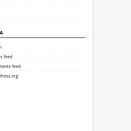
A
n
es feed
ents feed
Press.org