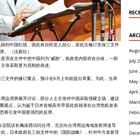
REC
ARC
论踩到中国红线，因此有自民党人担心，若此次修订安保三文件
Augu
弹。 （法新社）
是否在文件中把中国列为“威胁”，执政党内部存在分歧，一部
July 
，主张采取更为克制的表述。
June
保三文件的修订重点，预计在6月上旬前提出草案。为此，当局
May 
April
本周边局势展开讨论，部分人士主张对中国采取强硬立场，建议
Marc
慎重观点，认为鉴于日本首相高市早苗此前就潜在台湾危机发表
，恐将引发中国更强烈的反弹。
Febr
Janua
国众议院议长佩洛西访问台湾，北京向台湾周边海域发射弹道导
于此，日本政府在三份文件中的《国防战略》，针对中方发射导
Dece