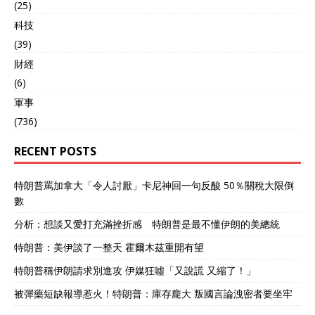
(25)
科技
(39)
財經
(6)
軍事
(736)
RECENT POSTS
特朗普罵加拿大「令人討厭」卡尼神回一句反酸 50％關稅大限倒
數
分析：想談又愛打充滿挫折感 特朗普是最不懂伊朗的美總統
特朗普：美伊談了一整天 霍爾木茲重開有望
特朗普稱伊朗請求別進攻 伊媒狂噓「又說謊 又縮了！」
被彈藥短缺報導惹火！特朗普：庫存龐大 叛國言論洩密者要坐牢