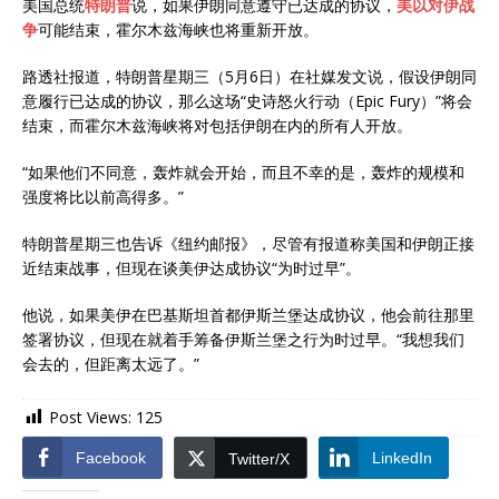
美国总统
特朗普
说，如果伊朗同意遵守已达成的协议，
美以对伊战
争
可能结束，霍尔木兹海峡也将重新开放。
路透社报道，特朗普星期三（5月6日）在社媒发文说，假设伊朗同
意履行已达成的协议，那么这场“史诗怒火行动（Epic Fury）”将会
结束，而霍尔木兹海峡将对包括伊朗在内的所有人开放。
“如果他们不同意，轰炸就会开始，而且不幸的是，轰炸的规模和
强度将比以前高得多。”
特朗普星期三也告诉《纽约邮报》，尽管有报道称美国和伊朗正接
近结束战事，但现在谈美伊达成协议“为时过早”。
他说，如果美伊在巴基斯坦首都伊斯兰堡达成协议，他会前往那里
签署协议，但现在就着手筹备伊斯兰堡之行为时过早。“我想我们
会去的，但距离太远了。”
Post Views:
125
Facebook
LinkedIn
Twitter/X