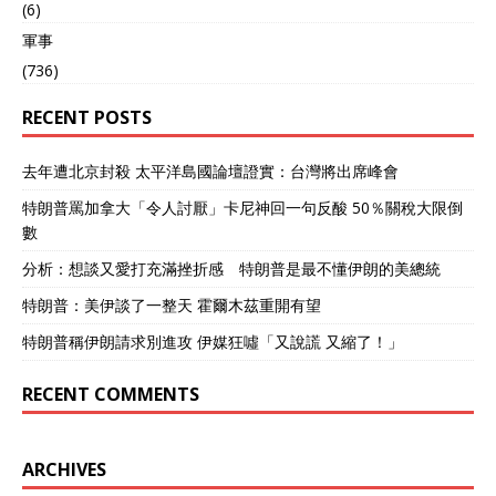
(6)
軍事
(736)
RECENT POSTS
去年遭北京封殺 太平洋島國論壇證實：台灣將出席峰會
特朗普罵加拿大「令人討厭」卡尼神回一句反酸 50％關稅大限倒
數
分析：想談又愛打充滿挫折感 特朗普是最不懂伊朗的美總統
特朗普：美伊談了一整天 霍爾木茲重開有望
特朗普稱伊朗請求別進攻 伊媒狂噓「又說謊 又縮了！」
RECENT COMMENTS
ARCHIVES