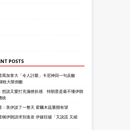
ENT POSTS
普罵加拿大「令人討厭」卡尼神回一句反酸
％關稅大限倒數
：想談又愛打充滿挫折感 特朗普是最不懂伊朗
總統
普：美伊談了一整天 霍爾木茲重開有望
普稱伊朗請求別進攻 伊媒狂噓「又說謊 又縮
」