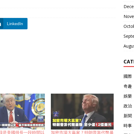
Dece
Nove
LinkedIn
Octo
Sept
Augu
CAT
國際
奇趣
娛樂
政治
新聞
時事
我是美國很長一段時間以
加密市場大贏家 ? 特朗普靠代幣暴