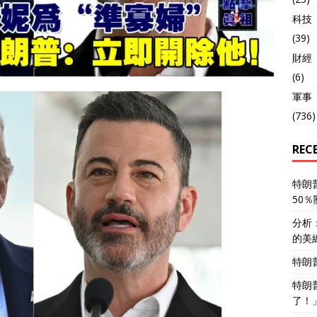
科技
(39)
財經
(6)
軍事
(736)
REC
特朗
50
分析
的美
特朗
特朗
了！