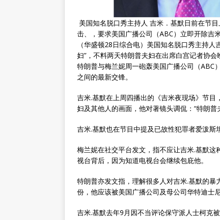
美国知名脱口秀主持人 吉米．基默日前在节目
击、，要求美国广播公司（ABC）立即开除吉
（华盛顿28日综合电）美国知名脱口秀主持人
妇”，不料两天特朗普夫妇在出席白宫记者协会
特朗普与梅兰妮周一砲轰美国广播公司（ABC
之间的最新交锋。
吉米.基默在上周四播出的《吉米夜现场》节目
妇及其他人的画面，他对著镜头调侃：“特朗普
吉米.基默也在节目中提及已故性犯罪者爱泼斯
梅兰妮在社交平台发文，指不应让吉米.基默这
视台背后，因为知道电视台会继续包庇他。
特朗普亦发文指，理解很多人对吉米.基默的暴
份，他应该被美国广播公司及母公司华特迪士
吉米.基默去年9月因不当评论保守派人士柯克