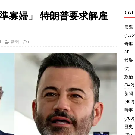
準寡婦」 特朗普要求解雇
CAT
國際
(1,35
l
新聞
0
奇趣
(4)
娛樂
(2)
政治
(342)
新聞
(402)
時事
(780)
歷史
(25)