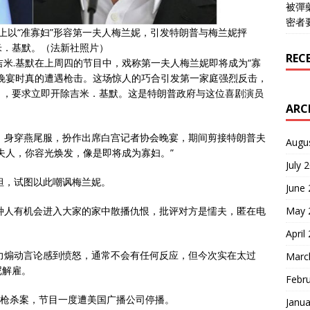
被彈
密者
上以“准寡妇”形容第一夫人梅兰妮，引发特朗普与梅兰妮抨
米．基默。（法新社照片）
REC
吉米.基默在上周四的节目中，戏称第一夫人梅兰妮即将成为“寡
晚宴时真的遭遇枪击。这场惊人的巧合引发第一家庭强烈反击，
），要求立即开除吉米．基默。这是特朗普政府与这位喜剧演员
ARC
，身穿燕尾服，扮作出席白宫记者协会晚宴，期间剪接特朗普夫
Augu
夫人，你容光焕发，像是即将成为寡妇。”
July 
坦，试图以此嘲讽梅兰妮。
June
种人有机会进入大家的家中散播仇恨，批评对方是懦夫，匿在电
May 
April
力煽动言论感到愤怒，通常不会有任何反应，但今次实在太过
Marc
尼解雇。
Febr
被枪杀案，节目一度遭美国广播公司停播。
Janua