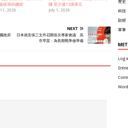
歷史
族歧視的總統’
賺 至少達12億美元
 11, 2026
July 1, 2026
科技
財經
NEXT
軍事
國政府
日本就安保三文件召開首次專家會議 高
市早苗：為長期戰爭做準備
MET
Log i
Entri
Comm
Word