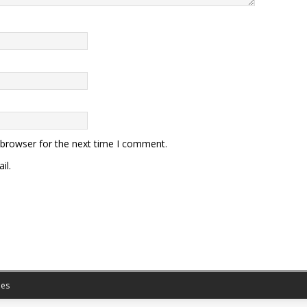
 browser for the next time I comment.
il.
es