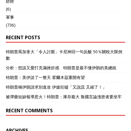
財經
(6)
軍事
(736)
RECENT POSTS
特朗普罵加拿大「令人討厭」卡尼神回一句反酸 50％關稅大限倒
數
分析：想談又愛打充滿挫折感 特朗普是最不懂伊朗的美總統
特朗普：美伊談了一整天 霍爾木茲重開有望
特朗普稱伊朗請求別進攻 伊媒狂噓「又說謊 又縮了！」
被彈藥短缺報導惹火！特朗普：庫存龐大 叛國言論洩密者要坐牢
RECENT COMMENTS
ARCHIVES