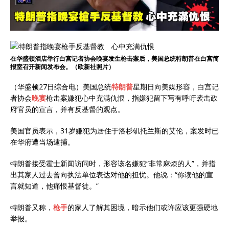
在华盛顿酒店举行白宫记者协会晚宴发生枪击案后，美国总统特朗普在白宫简
报室召开新闻发布会。（欧新社照片）
（华盛顿27日综合电）美国总统
特朗普
星期日向美媒形容，白宫记
者协会
晚宴
枪击案嫌犯心中充满仇恨，指嫌犯留下写有呼吁袭击政
府官员的宣言，并有反基督的观点。
美国官员表示，31岁嫌犯为居住于洛杉矶托兰斯的艾伦，案发时已
在华府遭当场逮捕。
特朗普接受霍士新闻访问时，形容该名嫌犯“非常麻烦的人”，并指
出其家人过去曾向执法单位表达对他的担忧。他说：“你读他的宣
言就知道，他痛恨基督徒。”
特朗普又称，
枪手
的家人了解其困境，暗示他们或许应该更强硬地
举报。