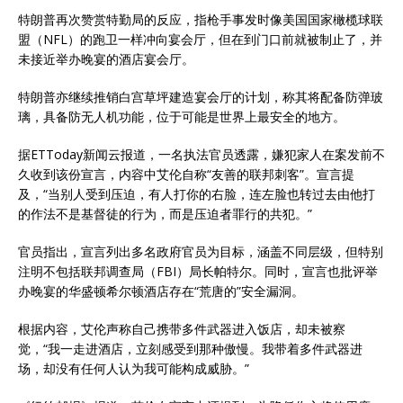
特朗普再次赞赏特勤局的反应，指枪手事发时像美国国家橄榄球联
盟（NFL）的跑卫一样冲向宴会厅，但在到门口前就被制止了，并
未接近举办晚宴的酒店宴会厅。
特朗普亦继续推销白宫草坪建造宴会厅的计划，称其将配备防弹玻
璃，具备防无人机功能，位于可能是世界上最安全的地方。
据ETToday新闻云报道，一名执法官员透露，嫌犯家人在案发前不
久收到该份宣言，内容中艾伦自称“友善的联邦刺客”。宣言提
及，“当别人受到压迫，有人打你的右脸，连左脸也转过去由他打
的作法不是基督徒的行为，而是压迫者罪行的共犯。”
官员指出，宣言列出多名政府官员为目标，涵盖不同层级，但特别
注明不包括联邦调查局（FBI）局长帕特尔。同时，宣言也批评举
办晚宴的华盛顿希尔顿酒店存在“荒唐的”安全漏洞。
根据内容，艾伦声称自己携带多件武器进入饭店，却未被察
觉，“我一走进酒店，立刻感受到那种傲慢。我带着多件武器进
场，却没有任何人认为我可能构成威胁。”