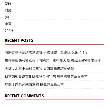
(39)
財經
(6)
軍事
(736)
RECENT POSTS
特朗普稱伊朗請求別進攻 伊媒狂噓「又說謊 又縮了！」
被彈藥短缺報導惹火！特朗普：庫存龐大 叛國言論洩密者要坐牢
美媒：北京不滿對台軍售 美防部高層訪華受阻
日本防衛白皮書刪除攸關台灣字句 對中國警告反而更重
烏龍！以色列國防軍稱 攔截彈反轟己方
RECENT COMMENTS