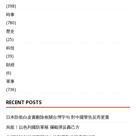
(398)
時事
(780)
歷史
(25)
科技
(39)
財經
(6)
軍事
(736)
RECENT POSTS
日本防衛白皮書刪除攸關台灣字句 對中國警告反而更重
烏龍！以色列國防軍稱 攔截彈反轟己方