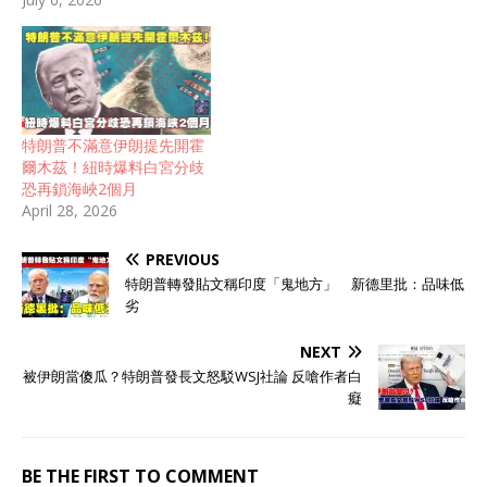
特朗普不滿意伊朗提先開霍
爾木茲！紐時爆料白宮分歧
恐再鎖海峽2個月
April 28, 2026
PREVIOUS
特朗普轉發貼文稱印度「鬼地方」 新德里批：品味低
劣
NEXT
被伊朗當傻瓜？特朗普發長文怒駁WSJ社論 反嗆作者白
癡
BE THE FIRST TO COMMENT