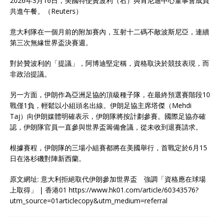
2026年3月16日，美國特使贊波利（右）與肯尼迪中心董事會成員
共進午餐。（Reuters）
意大利隊在一個月前的附加賽內，互射十二碼不敵波斯尼亞，連續
第三次無緣世界盃決賽週。
對於贊波利的「提議」，阿博迪堅定稱，資格取決於競技表現，而
非政治提議。
另一方面，伊朗作為亞洲足協的頂級種子隊，在最終預選賽階段10
戰僅1負，輕鬆以小組頭名出線。伊朗足協主席塔傑（Mehdi
Taj）向伊朗媒體明確表示，伊朗隊將按計劃參賽。國際足協亦確
認，伊朗隊官員一直參與世界盃籌備會議，從未收到退賽請求。
根據賽程，伊朗隊的三場小組賽都將在美國舉行，首戰定於6月15
日在洛杉磯對陣新西蘭。
原文網址: 意大利拒絕取代伊朗參加世界盃 強調「資格應在球場
上取得」 | 香港01 https://www.hk01.com/article/60343576?
utm_source=01articlecopy&utm_medium=referral