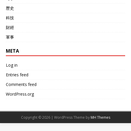
歷史
科技
財經
軍事
META
Log in
Entries feed
Comments feed
WordPress.org
Copyright © 2026 | WordPress Theme by
MH Themes