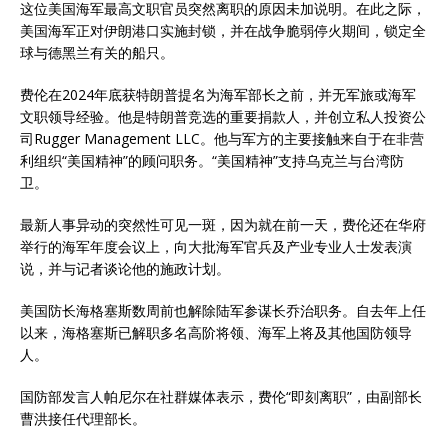
这位美国海军最高文职官员突然离职的原因未加说明。在此之际，
美国海军正对伊朗港口实施封锁，并在战争脆弱停火期间，锁定全
球与德黑兰有关的船只。
费伦在2024年底获特朗普提名为海军部长之前，并无军旅或海军
文职领导经验。他是特朗普竞选的重要捐款人，并创立私人投资公
司Rugger Management LLC。他与军方的主要接触来自于在非营
利组织“美国精神”的顾问职务。“美国精神”支持乌克兰与台湾防
卫。
最新人事异动的突然性可见一斑，因为就在前一天，费伦还在华府
举行的海军年度会议上，向大批海军官兵及产业专业人士发表演
说，并与记者谈论他的施政计划。
美国防长海格塞斯数周前也解除陆军参谋长乔治职务。自去年上任
以来，海格塞斯已解职多名高阶将领、海军上将及其他国防领导
人。
国防部发言人帕尼尔在社群媒体表示，费伦“即刻离职”，由副部长
曹洪接任代理部长。