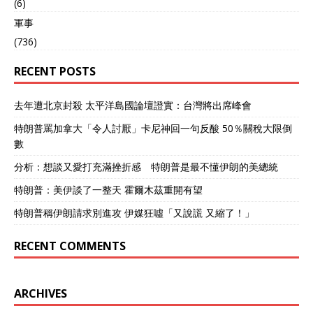
(6)
軍事
(736)
RECENT POSTS
去年遭北京封殺 太平洋島國論壇證實：台灣將出席峰會
特朗普罵加拿大「令人討厭」卡尼神回一句反酸 50％關稅大限倒
數
分析：想談又愛打充滿挫折感 特朗普是最不懂伊朗的美總統
特朗普：美伊談了一整天 霍爾木茲重開有望
特朗普稱伊朗請求別進攻 伊媒狂噓「又說謊 又縮了！」
RECENT COMMENTS
ARCHIVES