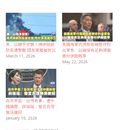
美、以聯手空襲！傳伊朗新
美國海軍代理部長稱暫停對
防長遭擊斃 隱形軍艦被炸沉
台軍售 以確保有足夠彈藥
March 11, 2026
應付伊朗戰爭
May 22, 2026
高市早苗「台灣有事」遭中
國施壓 薛瑞福：發言合理
無須撤回
January 16, 2026