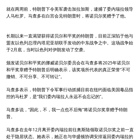
就在两周前，特朗普下令美军袭击加拉加斯，逮捕了委内瑞拉领导
人马杜罗。马查多在白宫会见特朗普时，将诺贝尔奖赠予了他。
长期以来一直渴望获得诺贝尔和平奖的特朗普，目前正深陷于他与
盟友以色列总理内塔尼亚胡联手发动的中东战争之中。这场战争始
于2月底，当时以色列对伊朗发动了空袭。
颁发诺贝尔和平奖的挪威诺贝尔委员会在马查多将2025年诺贝尔
和平奖章赠予特朗普后明确表示，该奖项所代表的真正荣誉“不可
撤销、不可分享、不可转让”。
马查多表示，特朗普下令军事行动抓捕目前在纽约面临美国毒品指
控的马杜罗，是“我们委内瑞拉人永远不会忘记的”。
马查多说，“因此，不，我一点也不后悔”将诺贝尔奖章赠予特朗
普。
马查多在去年12月离开委内瑞拉前往奥斯陆领取诺贝尔奖之前一直
处于隐居状态。她表示，她正在与华盛顿协调安排返回委内瑞拉的