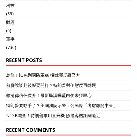
科技
(39)
財經
(6)
軍事
(736)
RECENT POSTS
烏龍！以色列國防軍稱 攔截彈反轟己方
前腳說談判後腳要開打？特朗普對伊態度再轉硬
賴清德信任度升！最新民調曝藍白仍未獲民心
特朗普要動手了？美國務院示警：公民應「考慮離開中東」
NTSB喊查！特朗普軍用直升機 險撞客機距離過近
RECENT COMMENTS