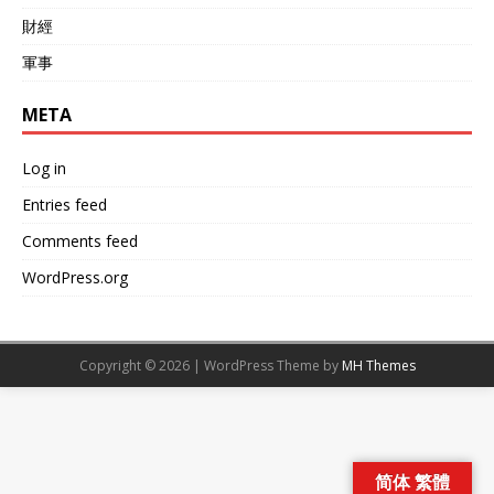
財經
軍事
META
Log in
Entries feed
Comments feed
WordPress.org
Copyright © 2026 | WordPress Theme by
MH Themes
简体 繁體