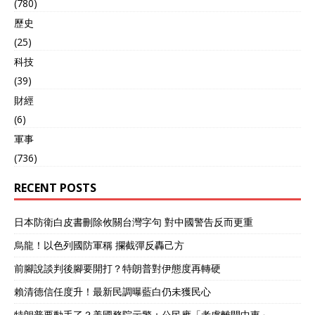
(780)
歷史
(25)
科技
(39)
財經
(6)
軍事
(736)
RECENT POSTS
日本防衛白皮書刪除攸關台灣字句 對中國警告反而更重
烏龍！以色列國防軍稱 攔截彈反轟己方
前腳說談判後腳要開打？特朗普對伊態度再轉硬
賴清德信任度升！最新民調曝藍白仍未獲民心
特朗普要動手了？美國務院示警：公民應「考慮離開中東」