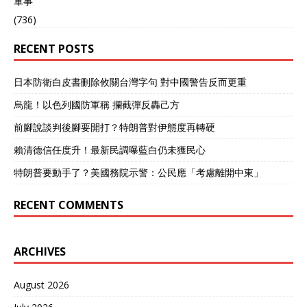
軍事
(736)
RECENT POSTS
日本防衛白皮書刪除攸關台灣字句 對中國警告反而更重
烏龍！以色列國防軍稱 攔截彈反轟己方
前腳說談判後腳要開打？特朗普對伊態度再轉硬
賴清德信任度升！最新民調曝藍白仍未獲民心
特朗普要動手了？美國務院示警：公民應「考慮離開中東」
RECENT COMMENTS
ARCHIVES
August 2026