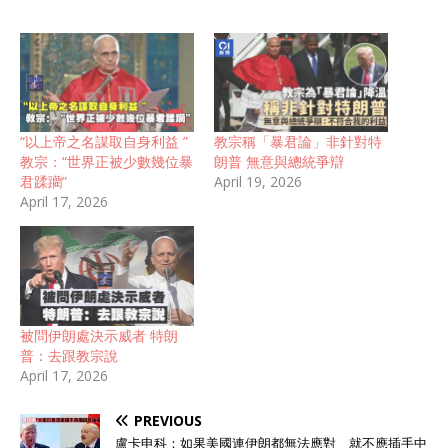
“以上帝之名謀取自身利益 ”
教宗稱「暴君論」非針對特
教宗：“世界正被少數幾位暴
朗普 無意與總統爭辯
君蹂躪”
April 19, 2026
April 17, 2026
被問伊朗處決示威者 特朗
普：去跟教宗說
April 17, 2026
PREVIOUS
盧卡申科：如果美國連伊朗都無法應對 就不應插手中