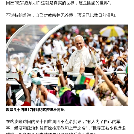
回应“教宗必须明白这就是真实的世界，这是险恶的世界”。
不过特朗普说，自己对教宗并无芥蒂，语调已比数日前温和。
教宗良十四世17日到访喀麦隆杜阿拉。
在喀麦隆访问的良十四世周四不点名批评，“有人为了自己的军
事、经济和政治利益而操控宗教和上帝之名”，“世界正被少数暴君