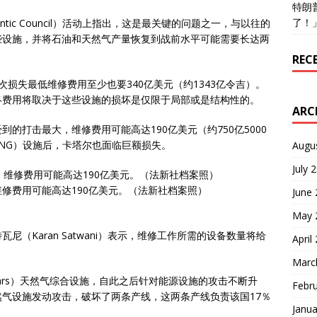
特朗
了！
tic Council）活动上指出，这是最关键的问题之一，与以往的
些设施，并将石油和天然气产量恢复到战前水平可能需要长达两
REC
计，这次损失最低维修费用至少也要340亿美元（约1343亿令吉）。
终费用将取决于这些设施的损坏是仅限于局部或是结构性的。
ARC
的打击最大，维修费用可能高达190亿美元（约750亿5000
NG）设施后，卡塔尔也面临巨额损失。
Augu
July 
修费用可能高达190亿美元。（法新社档案照）
June
May 
（Karan Satwani）表示，维修工作所需的设备数量将给
April
Marc
 Pars）天然气综合设施，自此之后针对能源设施的攻击不断升
Febr
气设施发动攻击，破坏了两条产线，这两条产线负责该国17％
Janua