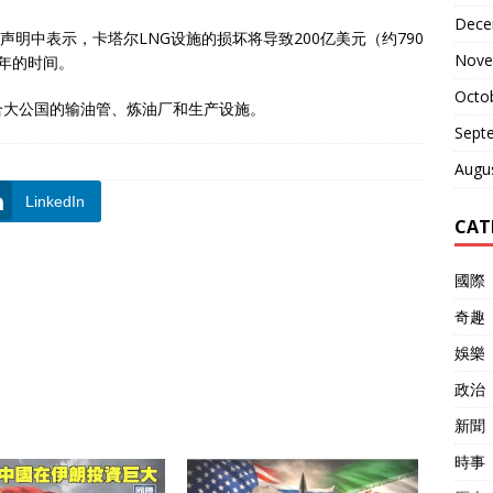
Dece
9日的声明中表示，卡塔尔LNG设施的损坏将导致200亿美元（约790
Nove
年的时间。
Octo
合大公国的输油管、炼油厂和生产设施。
Sept
Augu
LinkedIn
CAT
國際
奇趣
娛樂
政治
新聞
時事