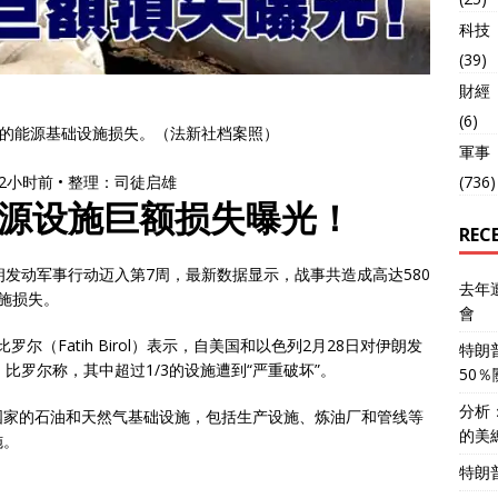
科技
(39)
財經
(6)
元的能源基础设施损失。（法新社档案照）
軍事
(736)
新 2小时前 • 整理：司徒启雄
源设施巨额损失曝光！
REC
朗发动军事行动迈入第7周，最新数据显示，战事共造成高达580
去年
设施损失。
會
尔（Fatih Birol）表示，自美国和以色列2月28日对伊朗发
特朗
比罗尔称，其中超过1/3的设施遭到“严重破坏”。
50
分析
国家的石油和天然气基础设施，包括生产设施、炼油厂和管线等
的美
施。
特朗