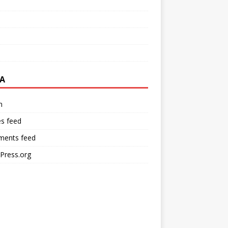
A
n
es feed
ents feed
Press.org