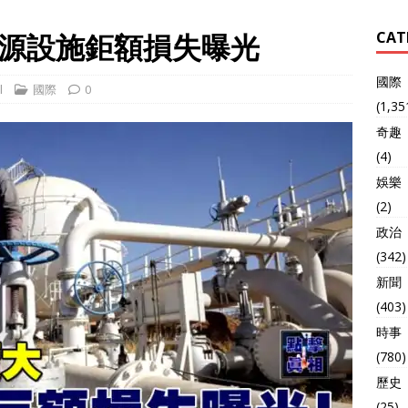
源設施鉅額損失曝光
CAT
國際
l
國際
0
(1,35
奇趣
(4)
娛樂
(2)
政治
(342)
新聞
(403)
時事
(780)
歷史
(25)