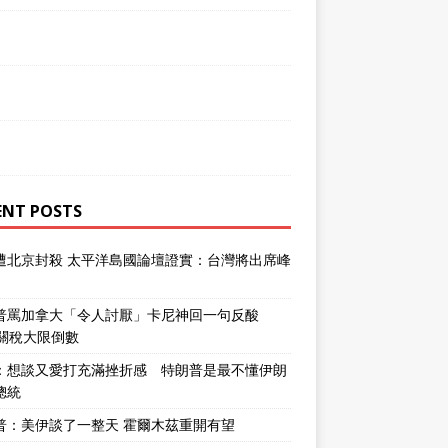
ENT POSTS
遭北京封殺 太平洋島國論壇證實：台灣將出席峰
普罵加拿大「令人討厭」卡尼神回一句反酸
％關稅大限倒數
：想談又愛打充滿挫折感 特朗普是最不懂伊朗
總統
普：美伊談了一整天 霍爾木茲重開有望