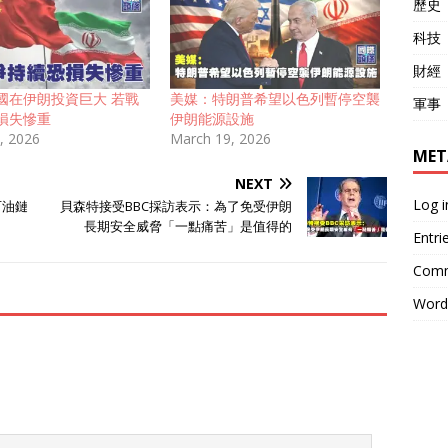
歷史
科技
財經
國在伊朗投資巨大 若戰
美媒：特朗普希望以色列暫停空襲
軍事
損失慘重
伊朗能源設施
, 2026
March 19, 2026
MET
NEXT
Log i
石油鏈
貝森特接受BBC採訪表示：為了免受伊朗
長期安全威脅「一點痛苦」是值得的
Entri
Comm
Word