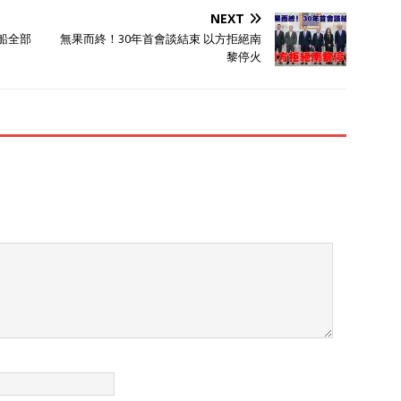
NEXT
船全部
無果而終！30年首會談結束 以方拒絕南
黎停火