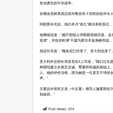
发动袭击的中东战争。
在梅洛尼称美国总统对教皇良十四世的批评令人
特朗普补充说，他们本月“很久”都没有联系过，
他继续说道：“她不想阻止伊朗获得核武器。这
老虎”，并批评欧洲“不愿为霍尔木兹海峡而战
他还补充道：“梅洛尼已经变了。意大利也变了
意大利外交部长塔亚尼在X上写道：“我们过去
种团结建立在相互忠诚、尊重和坦诚的基础上。
人。他的评价没错，因为她是一位直言不讳的
声。”
主要反对党民主党（中左翼）领导人施莱因也为
和政府。”
Post Views:
254