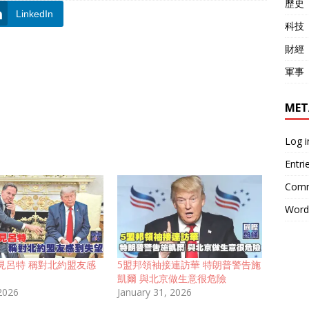
歷史
LinkedIn
科技
財經
軍事
MET
Log i
Entri
Comm
Word
見呂特 稱對北約盟友感
5盟邦領袖接連訪華 特朗普警告施
凱爾 與北京做生意很危險
 2026
January 31, 2026