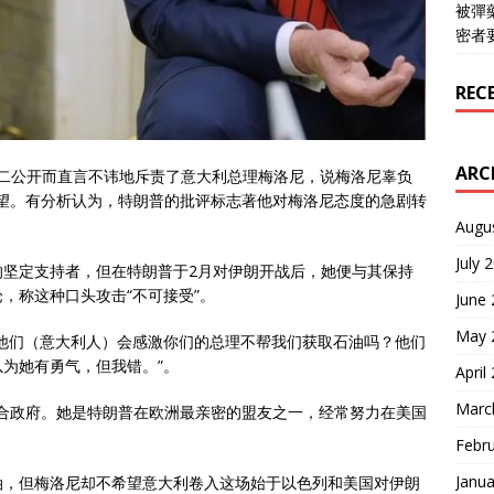
被彈
密者
REC
ARC
周二公开而直言不讳地斥责了意大利总理梅洛尼，说梅洛尼辜负
和失望。有分析认为，特朗普的批评标志著他对梅洛尼态度的急剧转
Augu
July 
的坚定支持者，但在特朗普于2月对伊朗开战后，她便与其保持
，称这种口头攻击“不可接受”。
June
May 
他们（意大利人）会感激你们的总理不帮我们获取石油吗？他们
为她有勇气，但我错。”。
April
Marc
翼联合政府。她是特朗普在欧洲最亲密的盟友之一，经常努力在美国
Febr
Janua
油，但梅洛尼却不希望意大利卷入这场始于以色列和美国对伊朗