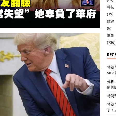
科技
(39)
財經
(6)
軍事
(736)
REC
特朗
50
分析
的美
特朗
特朗
了！