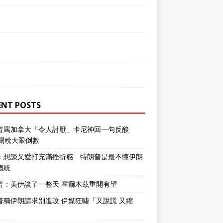
ENT POSTS
普罵加拿大「令人討厭」卡尼神回一句反酸
％關稅大限倒數
：想談又愛打充滿挫折感 特朗普是最不懂伊朗
總統
普：美伊談了一整天 霍爾木茲重開有望
普稱伊朗請求別進攻 伊媒狂噓「又說謊 又縮
」