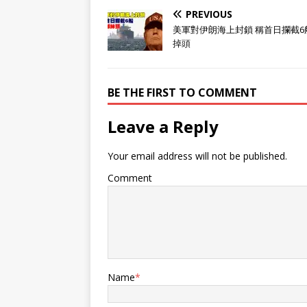
PREVIOUS
美軍對伊朗海上封鎖 稱首日攔截6
掉頭
BE THE FIRST TO COMMENT
Leave a Reply
Your email address will not be published.
Comment
Name
*