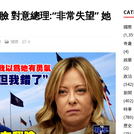
 對意總理:“非常失望” 她
CAT
國際
(1,35
l
國際
0
奇趣
(4)
娛樂
(2)
政治
(342)
新聞
(402)
時事
(780)
歷史
(25)