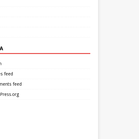
A
n
es feed
ents feed
Press.org