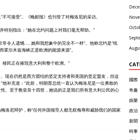
Dece
“不可接受”。《晚邮报》也刊登了对梅洛尼的采访。
Nove
Octo
并特别指出：“她在北约问题上对我们毫无帮助。”
Sept
非常令人遗憾……她和我想象中的完全不一样“。他称北约是“纸
Augu
，而霍尔木兹海峡正是欧洲的能源来源”。
。移民正在摧毁意大利和整个欧洲。”
CAT
是、现在仍然是西方团结的坚定支持者和美国的坚定盟友，但这
國際
”他补充道：“此前，特朗普总统一直认为梅洛尼是一位勇敢的
女性。至于教皇良十四世，她说的正是我们所有意大利公民的心
奇趣
娛樂
梅洛尼辩护，称“任何外国领导人都无权侮辱和威胁我们的国家
政治
新聞
時事