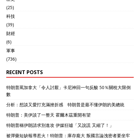
(25)
科技
(39)
財經
(6)
軍事
(736)
RECENT POSTS
特朗普罵加拿大「令人討厭」卡尼神回一句反酸 50％關稅大限倒
數
分析：想談又愛打充滿挫折感 特朗普是最不懂伊朗的美總統
特朗普：美伊談了一整天 霍爾木茲重開有望
特朗普稱伊朗請求別進攻 伊媒狂噓「又說謊 又縮了！」
被彈藥短缺報導惹火！特朗普：庫存龐大 叛國言論洩密者要坐牢