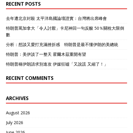
RECENT POSTS
去年遭北京封殺 太平洋島國論壇證實：台灣將出席峰會
特朗普罵加拿大「令人討厭」卡尼神回一句反酸 50％關稅大限倒
數
分析：想談又愛打充滿挫折感 特朗普是最不懂伊朗的美總統
特朗普：美伊談了一整天 霍爾木茲重開有望
特朗普稱伊朗請求別進攻 伊媒狂噓「又說謊 又縮了！」
RECENT COMMENTS
ARCHIVES
August 2026
July 2026
June 2026