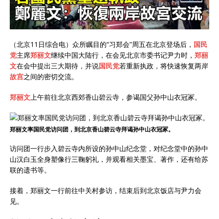
（北京11日综合电）众所瞩目的“习郑会”周五在北京登场后，
国民
党
主席
郑丽文
继续中国大陆行，在会见北京市委书记尹力时，
郑丽
文
在会中提出三大期待，并说
国民党
若重新执政，将快速恢复两岸
故宫
之间的密切交流。
郑丽文
上午前往北京西郊香山碧云寺，参谒国父孙中山衣冠冢。
郑丽文率国民党访问团，到北京香山碧云寺拜谒孙中山衣冠冢。
访问团一行步入碧云寺内所设的孙中山纪念堂，对纪念堂中的孙中
山汉白玉全身塑像行三鞠躬礼，并观看相关墨宝、著作，还有给苏
联的遗书等。
接着，郑丽文一行前往中关村参访，结束后到北京饭店与尹力会
见。