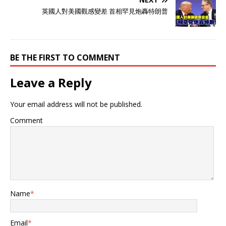
英國人對美國觀感變差 首相罕見炮轟特朗普
BE THE FIRST TO COMMENT
Leave a Reply
Your email address will not be published.
Comment
Name
*
Email
*