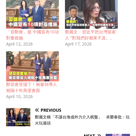
「習鄭會」後 中國宣布10項
鄭麗文：習近平把台灣當家
對臺措施
人 “對我們好都來不及。。
April 12, 2026
April 17, 2026
鄭習會登場了！兩黨領導人
相隔十年再度會面
April 10, 2026
PREVIOUS
鄭麗文稱「不讓台海成外力介入棋盤」 卓榮泰批：玩
火玩過頭
NEXT