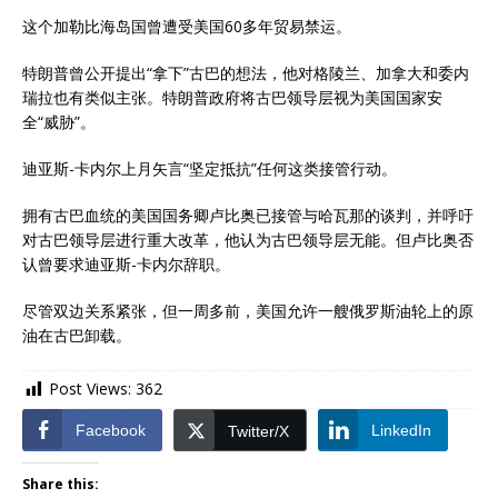
这个加勒比海岛国曾遭受美国60多年贸易禁运。
特朗普曾公开提出“拿下”古巴的想法，他对格陵兰、加拿大和委内
瑞拉也有类似主张。特朗普政府将古巴领导层视为美国国家安
全“威胁”。
迪亚斯-卡内尔上月矢言“坚定抵抗”任何这类接管行动。
拥有古巴血统的美国国务卿卢比奥已接管与哈瓦那的谈判，并呼吁
对古巴领导层进行重大改革，他认为古巴领导层无能。但卢比奥否
认曾要求迪亚斯-卡内尔辞职。
尽管双边关系紧张，但一周多前，美国允许一艘俄罗斯油轮上的原
油在古巴卸载。
Post Views:
362
Facebook
LinkedIn
Twitter/X
Share this: