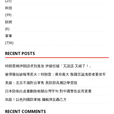
(25)
科技
(39)
財經
(6)
軍事
(736)
RECENT POSTS
特朗普稱伊朗請求別進攻 伊媒狂噓「又說謊 又縮了！」
被彈藥短缺報導惹火！特朗普：庫存龐大 叛國言論洩密者要坐牢
美媒：北京不滿對台軍售 美防部高層訪華受阻
日本防衛白皮書刪除攸關台灣字句 對中國警告反而更重
烏龍！以色列國防軍稱 攔截彈反轟己方
RECENT COMMENTS