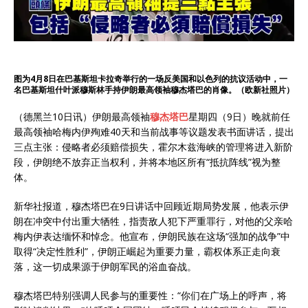
图为4月8日在巴基斯坦卡拉奇举行的一场反美国和以色列的抗议活动中，一
名巴基斯坦什叶派穆斯林手持伊朗最高领袖穆杰塔巴的肖像。（欧新社照片）
（德黑兰10日讯）伊朗最高领袖
穆杰塔巴
星期四（9日）晚就前任
最高领袖哈梅内伊殉难40天和当前战事等议题发表书面讲话，提出
三点主张：侵略者必须赔偿损失，霍尔木兹海峡的管理将进入新阶
段，伊朗绝不放弃正当权利，并将本地区所有“抵抗阵线”视为整
体。
新华社报道，穆杰塔巴在9日讲话中回顾近期局势发展，他表示伊
朗在冲突中付出重大牺牲，指责敌人犯下严重罪行，对他的父亲哈
梅内伊表达缅怀和悼念。他宣布，伊朗民族在这场“强加的战争”中
取得“决定性胜利”，伊朗正崛起为重要力量，霸权体系正走向衰
落，这一切成果源于伊朗军民的浴血奋战。
穆杰塔巴特别强调人民参与的重要性：“你们在广场上的呼声，将