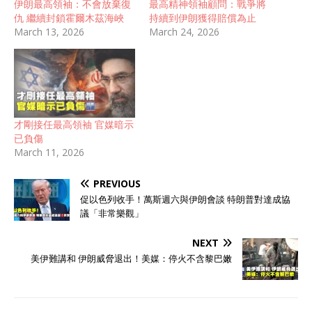
伊朗最高領袖：不會放棄復
最高精神領袖顧問：戰爭將
仇 繼續封鎖霍爾木茲海峽
持續到伊朗獲得賠償為止
March 13, 2026
March 24, 2026
才剛接任最高領袖 官媒暗示
已負傷
March 11, 2026
PREVIOUS
促以色列收手！萬斯週六與伊朗會談 特朗普對達成協
議「非常樂觀」
NEXT
美伊難講和 伊朗威脅退出！美媒：停火不含黎巴嫩