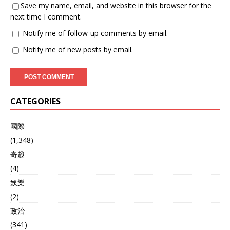
Save my name, email, and website in this browser for the
next time I comment.
Notify me of follow-up comments by email.
Notify me of new posts by email.
CATEGORIES
國際
(1,348)
奇趣
(4)
娛樂
(2)
政治
(341)