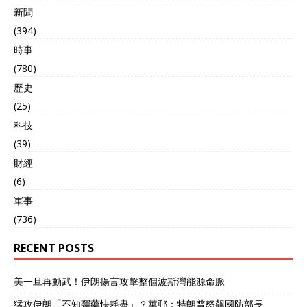
新聞
(394)
時事
(780)
歷史
(25)
科技
(39)
財經
(6)
軍事
(736)
RECENT POSTS
美一旦再動武！伊朗揚言攻擊整個波斯灣能源命脈
猛攻伊朗「不知彈藥快耗盡」？華郵：特朗普怒飆國防部長