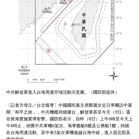
中共解放軍進入台海周邊空域活動示意圖。（國防部提供）
〔記者方瑋立／台北報導〕中國國民黨主席鄭麗文近日率團訪中展
開「和平之旅」，中共機艦持續擾台，解放軍甚至今天（9日）還
在黃海實施實彈射擊。​國防部表示，自昨（8日）上午6時至今天上
午6時止，偵獲中共軍機6架次、海軍艦艇8艘及公務船1艘，持續
在台海周邊活動。其中有5架次軍機逾越台海中線，進入我北部及