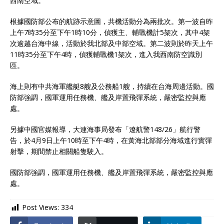
西南空域。
​根據國防部公布的航跡示意圖，共機活動分為兩批次。第一波自昨
上午7時35分至下午1時10分，偵獲主、輔戰機計5架次，其中4架
次逾越台海中線，活動於我北部及中部空域。第二波則於昨天上午
11時35分至下午4時，偵獲輔戰機1架次，進入我西南防空識別
區。
海上則有中共海軍艦艇8艘及公務船​1艘，持續在台海周邊活動。國
防部強調，國軍運用任務機、艦及岸置飛彈系統，嚴密監控與應
處。
另據中國官媒報導，大連海事局發布「遼航警148/26」航行警
告，於4月9日上午10時至下午4時，在黃海北部部分海域進行實彈
射擊，期間禁止相關船隻駛入。
國防部強調，國軍運用任務機、艦及岸置飛彈系統，嚴密監控與應
處。
Post Views:
334