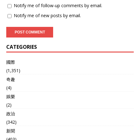
Notify me of follow-up comments by email.
Notify me of new posts by email.
CATEGORIES
國際
(1,351)
奇趣
(4)
娛樂
(2)
政治
(342)
新聞
(403)