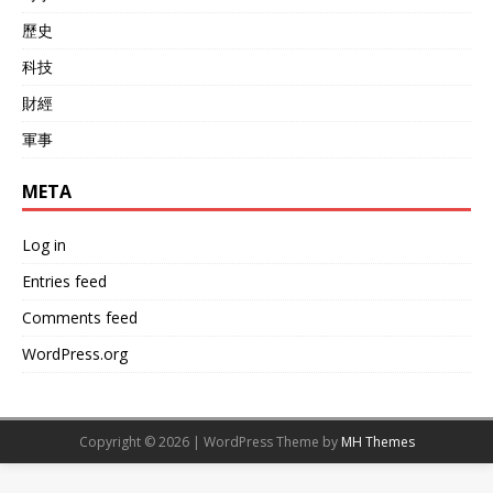
歷史
科技
財經
軍事
META
Log in
Entries feed
Comments feed
WordPress.org
Copyright © 2026 | WordPress Theme by
MH Themes