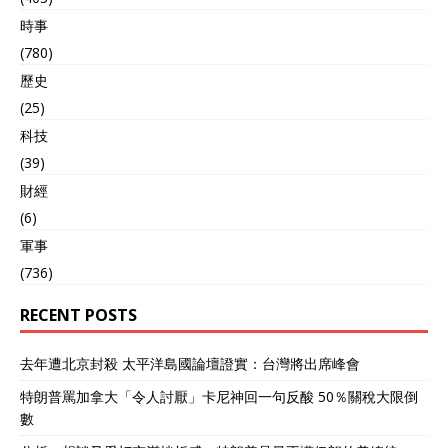
時事
(780)
歷史
(25)
科技
(39)
財經
(6)
軍事
(736)
RECENT POSTS
去年遭北京封殺 太平洋島國論壇證實：台灣將出席峰會
特朗普罵加拿大「令人討厭」卡尼神回一句反酸 50％關稅大限倒
數