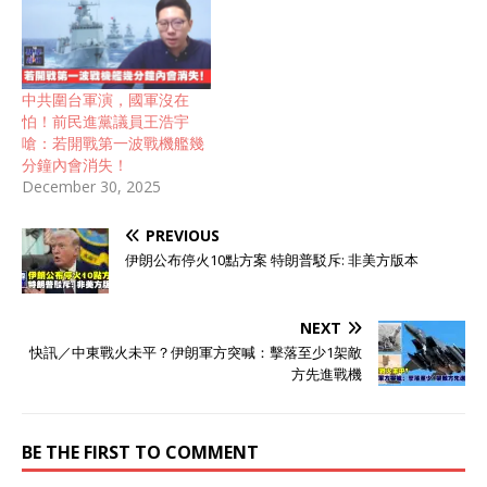
中共圍台軍演，國軍沒在
怕！前民進黨議員王浩宇
嗆：若開戰第一波戰機艦幾
分鐘內會消失！
December 30, 2025
PREVIOUS
伊朗公布停火10點方案 特朗普駁斥: 非美方版本
NEXT
快訊／中東戰火未平？伊朗軍方突喊：擊落至少1架敵
方先進戰機
BE THE FIRST TO COMMENT