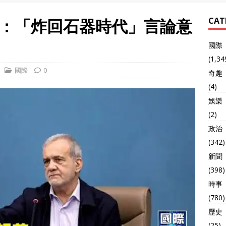
：「炸回石器時代」言論意
CAT
國際
(1,34
國際
0
奇趣
(4)
娛樂
(2)
政治
(342)
新聞
(398)
時事
(780)
歷史
(25)