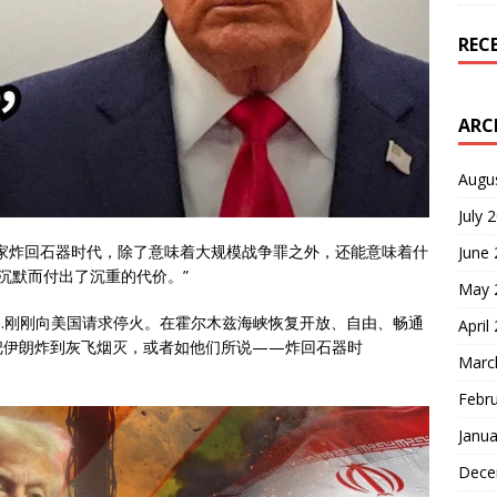
REC
ARC
Augu
July 
家炸回石器时代，除了意味着大规模战争罪之外，还能意味着什
June
沉默而付出了沉重的代价。”
May 
……刚刚向美国请求停火。在霍尔木兹海峡恢复开放、自由、畅通
April
把伊朗炸到灰飞烟灭，或者如他们所说——炸回石器时
Marc
Febr
Janua
Dece