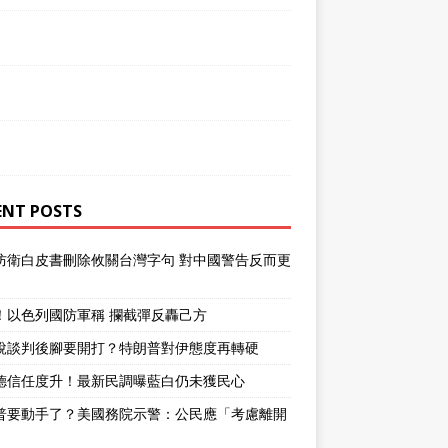
ENT POSTS
防衛白皮書刪除攸關台灣字句 對中國警告反而更
！以色列國防軍稱 攔截彈反轟己方
說談判後腳要開打？特朗普對伊態度再轉硬
德信任度升！最新民調曝藍白仍未獲民心
普要動手了？美國務院示警：公民應「考慮離開
」