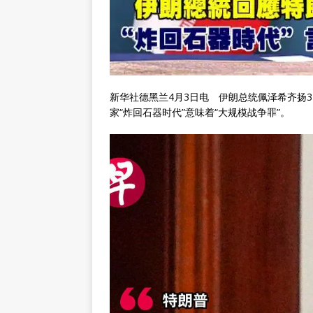
新华社德黑兰4月3日电 伊朗总统佩泽希齐扬
家“炸回石器时代”意味着“大规模战争罪”。