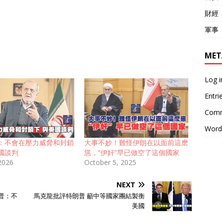
財經
軍事
MET
Log i
Entri
Comm
Word
：不會在壓力威脅和封鎖
大事不妙！難怪伊朗在以面前這麽
國談判
慫，“伊奸”早已做空了這個國家
 2026
October 5, 2025
NEXT
普：不
馬克龍批評特朗普 籲中等國家團結製衡
美國