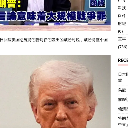
科技
(39)
財經
(6)
軍事
3日回应美国总统特朗普对伊朗发出的威胁时说，威胁将整个国
(736)
REC
日本
重
烏龍
前腳
賴清
特朗
中東