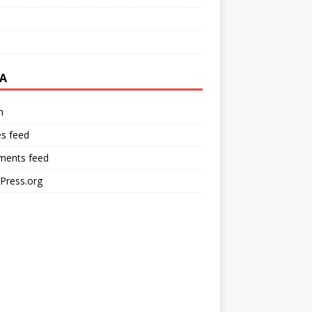
A
n
es feed
ents feed
Press.org