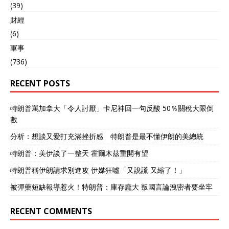
(39)
財經
(6)
軍事
(736)
RECENT POSTS
特朗普罵加拿大「令人討厭」卡尼神回一句反酸 50％關稅大限倒
數
分析：想談又愛打充滿挫折感 特朗普是最不懂伊朗的美總統
特朗普：美伊談了一整天 霍爾木茲重開有望
特朗普稱伊朗請求別進攻 伊媒狂噓「又說謊 又縮了！」
被彈藥短缺報導惹火！特朗普：庫存龐大 叛國言論洩密者要坐牢
RECENT COMMENTS