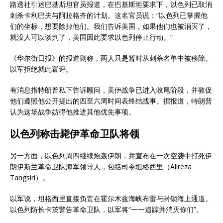
路透社引述巴基斯坦官员报道，在巴基斯坦要求下，以色列已取消
刺杀卡利巴夫与阿拉格齐的计划。这名官员说：“以色列已掌握他
们的坐标，想要除掉他们。我们告诉美国，如果他们也被消灭了，
就没人可以谈判了，美国因此要求以色列停止行动。”
《华尔街日报》的报道则称，两人只是暂时从刺杀名单中被移除。
以军拒绝就此置评。
有消息指特朗普私下告诉顾问，美伊战争已进入收尾阶段，并敦促
他们遵照他公开提出的四至六周时间表终结战事。据报道，特朗普
认为这场战争妨碍他推进其他优先事项。
以色列称击毙伊革命卫队将领
另一方面，以色列周四继续炮轰伊朗，并宣布在一次空袭中打死伊
朗伊斯兰革命卫队海军领导人，包括司令坦格西里（Alireza
Tangsiri）。
以军说，坦格西里直接负责在霍尔木兹海峡布雷与封锁海上通道。
以色列防长卡茨警告革命卫队，以军将“一一追踪并消灭你们”。