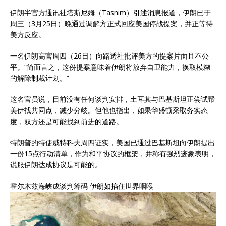
伊朗半官方通讯社塔斯尼姆（Tasnim）引述消息报道，伊朗已于
周三（3月25日）晚通过调解方正式回应美国停战提案，并正等待
美方反应。
一名伊朗高官周四（26日）向路透社批评美方的提案片面且不公
平。“简而言之，这份提案意味着伊朗将放弃自卫能力，换取模糊
的解除制裁计划。”
这名官员说，目前没有任何谈判安排，土耳其与巴基斯坦正尝试帮
美伊找共同点，减少分歧。但他也指出，如果华盛顿采取务实态
度，双方还是可能找到前进的道路。
特朗普的特使威特科夫周四证实，美国已通过巴基斯坦向伊朗提出
一份15点行动清单，作为和平协议的框架，并称有强烈迹象表明，
说服伊朗达成协议是可能的。
霍尔木兹海峡成谈判筹码 伊朗如掐住世界咽喉