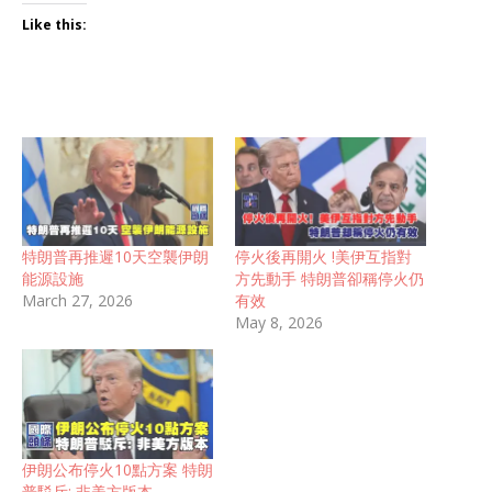
Like this:
特朗普再推遲10天空襲伊朗
停火後再開火 !美伊互指對
能源設施
方先動手 特朗普卻稱停火仍
March 27, 2026
有效
May 8, 2026
伊朗公布停火10點方案 特朗
普駁斥: 非美方版本