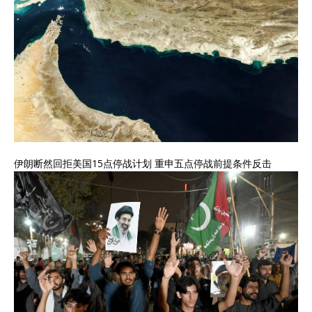
伊朗断然回拒美国15点停战计划 重申五点停战前提条件反击