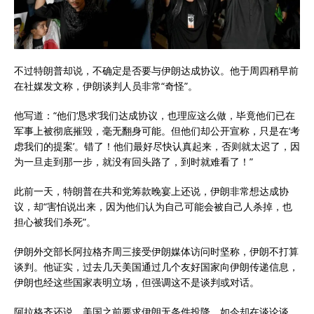
不过特朗普却说，不确定是否要与伊朗达成协议。他于周四稍早前
在社媒发文称，伊朗谈判人员非常“奇怪”。
他写道：“他们‘恳求’我们达成协议，也理应这么做，毕竟他们已在
军事上被彻底摧毁，毫无翻身可能。但他们却公开宣称，只是在‘考
虑我们的提案’。错了！他们最好尽快认真起来，否则就太迟了，因
为一旦走到那一步，就没有回头路了，到时就难看了！”
此前一天，特朗普在共和党筹款晚宴上还说，伊朗非常想达成协
议，却“害怕说出来，因为他们认为自己可能会被自己人杀掉，也
担心被我们杀死”。
伊朗外交部长阿拉格齐周三接受伊朗媒体访问时坚称，伊朗不打算
谈判。他证实，过去几天美国通过几个友好国家向伊朗传递信息，
伊朗也经这些国家表明立场，但强调这不是谈判或对话。
阿拉格齐还说，美国之前要求伊朗无条件投降，如今却在谈论谈