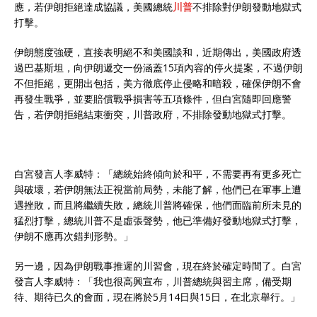
應，若伊朗拒絕達成協議，美國總統
川普
不排除對伊朗發動地獄式
打擊。
伊朗態度強硬，直接表明絕不和美國談和，近期傳出，美國政府透
過巴基斯坦，向伊朗遞交一份涵蓋15項內容的停火提案，不過伊朗
不但拒絕，更開出包括，美方徹底停止侵略和暗殺，確保伊朗不會
再發生戰爭，並要賠償戰爭損害等五項條件，但白宮隨即回應警
告，若伊朗拒絕結束衝突，川普政府，不排除發動地獄式打擊。
白宮發言人李威特：「總統始終傾向於和平，不需要再有更多死亡
與破壞，若伊朗無法正視當前局勢，未能了解，他們已在軍事上遭
遇挫敗，而且將繼續失敗，總統川普將確保，他們面臨前所未見的
猛烈打擊，總統川普不是虛張聲勢，他已準備好發動地獄式打擊，
伊朗不應再次錯判形勢。」
另一邊，因為伊朗戰事推遲的川習會，現在終於確定時間了。白宮
發言人李威特：「我也很高興宣布，川普總統與習主席，備受期
待、期待已久的會面，現在將於5月14日與15日，在北京舉行。」