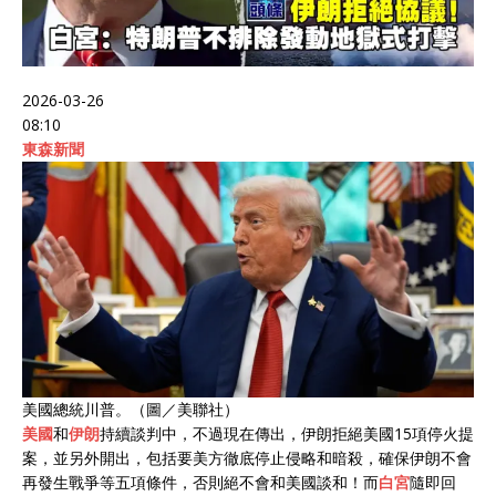
2026-03-26
08:10
東森新聞
美國總統川普。（圖／美聯社）
美國
和
伊朗
持續談判中，不過現在傳出，伊朗拒絕美國15項停火提
案，並另外開出，包括要美方徹底停止侵略和暗殺，確保伊朗不會
再發生戰爭等五項條件，否則絕不會和美國談和！而
白宮
隨即回