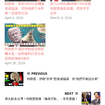
特朗普：美伊4月6日有機會
美72小時狂轟伊朗1700目標
達成協議 否則他將下令炸
特朗普痛批英國、西班牙不
燬一切接管石油
合作
April 6, 2026
March 4, 2026
特朗普不滿意伊朗提先開霍
爾木茲！紐時爆料白宮分歧
恐再鎖海峽2個月
April 28, 2026
PREVIOUS
特朗普：伊朗“非常”想達成協議 但“他們不敢説出來”
NEXT
再次點名台灣！特朗普怒嗆「極為可恥」：非常愚蠢！