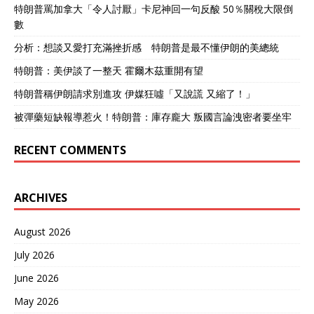
特朗普罵加拿大「令人討厭」卡尼神回一句反酸 50％關稅大限倒
數
分析：想談又愛打充滿挫折感 特朗普是最不懂伊朗的美總統
特朗普：美伊談了一整天 霍爾木茲重開有望
特朗普稱伊朗請求別進攻 伊媒狂噓「又說謊 又縮了！」
被彈藥短缺報導惹火！特朗普：庫存龐大 叛國言論洩密者要坐牢
RECENT COMMENTS
ARCHIVES
August 2026
July 2026
June 2026
May 2026