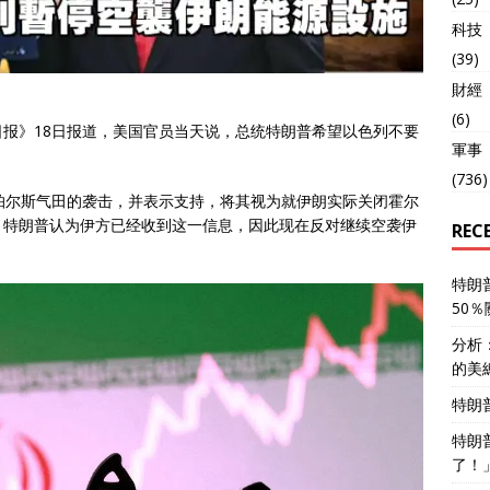
科技
(39)
財經
(6)
报》18日报道，美国官员当天说，总统特朗普希望以色列不要
軍事
(736)
帕尔斯气田的袭击，并表示支持，将其视为就伊朗实际关闭霍尔
，特朗普认为伊方已经收到这一信息，因此现在反对继续空袭伊
REC
特朗
50
分析
的美
特朗
特朗
了！