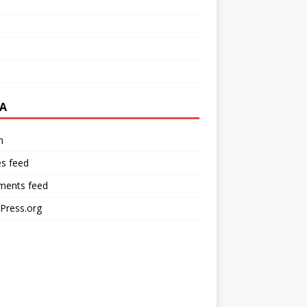
A
n
es feed
ents feed
Press.org