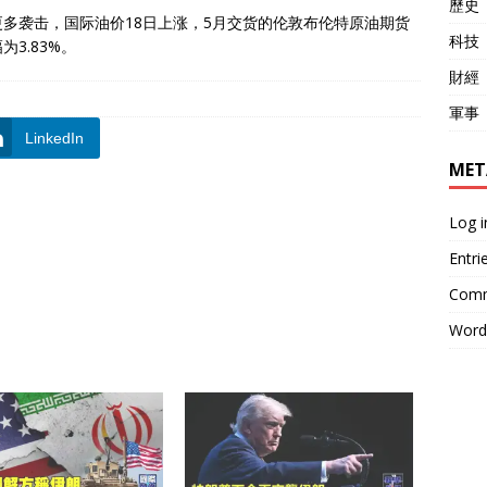
歷史
多袭击，国际油价18日上涨，5月交货的伦敦布伦特原油期货
科技
为3.83%。
財經
軍事
LinkedIn
MET
Log i
Entri
Comm
Word