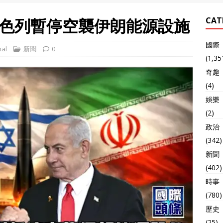
色列暫停空襲伊朗能源設施
CAT
國際
al
新聞
0
(1,35
奇趣
(4)
娛樂
(2)
政治
(342)
新聞
(402)
時事
(780)
歷史
(25)