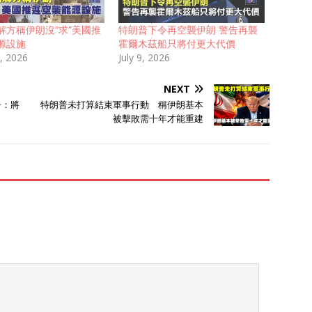
解方稱伊朗沒“求”美國推
特朗普下令再空襲伊朗 警告再襲
源設施
霍爾木茲船只將付更大代價
, 2026
July 9, 2026
NEXT
告：將
特朗普未打算結束軍事行動 稱伊朗基本
被擊敗需十年才能重建