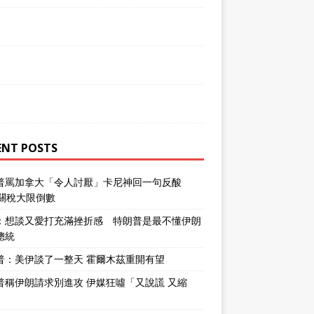
ENT POSTS
普罵加拿大「令人討厭」卡尼神回一句反酸
％關稅大限倒數
：想談又愛打充滿挫折感 特朗普是最不懂伊朗
總統
普：美伊談了一整天 霍爾木茲重開有望
普稱伊朗請求別進攻 伊媒狂噓「又說謊 又縮
」