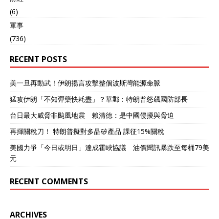
(6)
軍事
(736)
RECENT POSTS
美一旦再動武！伊朗揚言攻擊整個波斯灣能源命脈
猛攻伊朗「不知彈藥快耗盡」？華郵：特朗普怒飆國防部長
台日最大威脅非颱風地震 賴清德：是中國侵擾與脅迫
再揮關稅刀！ 特朗普擬對多晶矽產品 課征15%關稅
美國力爭「今日或明日」達成霍峽協議 油價聞訊暴跌至每桶79美
元
RECENT COMMENTS
ARCHIVES