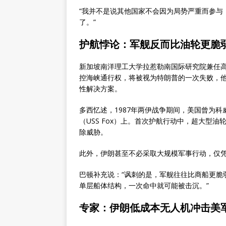
“我并不是说其他国家不会因为局势严重而参与，
了。”
护航悖论：军舰反而比油轮更脆
新加坡南洋理工大学拉惹勒南国际研究院兼任高级研
控海峡通行权，将被视为特朗普的一次失败，
性解决方案。
多西忆述，1987年两伊战争期间，美国曾为
（USS Fox）上。首次护航行动中，超大型
除威胁。
此外，伊朗甚至不必采取大规模军事行动，仅凭
巴顿补充说：“讽刺的是，军舰往往比商船更脆
单层船体结构，一次命中就可能被击沉。”
专家：伊朗低成本无人机冲击美