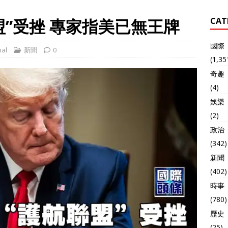
盟”受挫 專家指美已無王牌
CAT
國際
al
新聞
0
(1,35
奇趣
(4)
娛樂
(2)
政治
(342)
新聞
(402)
時事
(780)
歷史
(25)