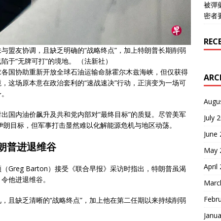
被彈
密者
REC
与盟友协调，且缺乏明确的“战略终点”，加上特朗普长期削弱
陷于“无牌可打”的境地。 （法新社）
求各国协助重新开放全球石油运输命脉霍尔木兹海峡，但仅获得
ARC
，这场原本意在政治套利的“速战速决”行动，正演变为一场可
身。
Augu
出国内油价飙升及共和党内部对“最终目标”的质疑。尽管美军
July 
个伊朗目标，但军事打击显然难以化解能源危机与地区动荡。
June
朗普进退维谷
May 
April
reg Barton）接受《联合早报》采访时指出，特朗普虽渴
，令他进退维谷。
Marc
Febr
，且缺乏清晰的“战略终点”，加上他在第二任期以来持续削弱
Janua