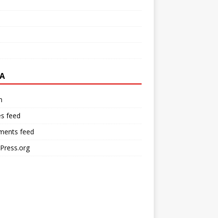
A
n
es feed
ents feed
Press.org