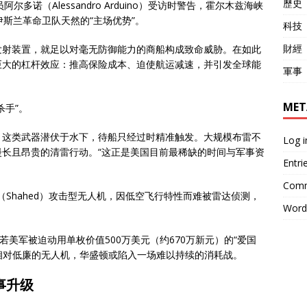
歷史
多诺（Alessandro Arduino）受访时警告，霍尔木兹海峡
斯兰革命卫队天然的“主场优势”。
科技
財經
发射装置，就足以对毫无防御能力的商船构成致命威胁。在如此
巨大的杠杆效应：推高保险成本、迫使航运减速，并引发全球能
軍事
MET
杀手”。
，这类武器潜伏于水下，待船只经过时精准触发。大规模布雷不
Log i
长且昂贵的清雷行动。“这正是美国目前最稀缺的时间与军事资
Entri
Comm
（Shahed）攻击型无人机，因低空飞行特性而难被雷达侦测，
Word
若美军被迫动用单枚价值500万美元（约670万新元）的“爱国
价相对低廉的无人机，华盛顿或陷入一场难以持续的消耗战。
事升级