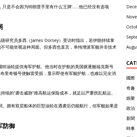
Dece
只是不会因为特朗普手里有什么‘王牌’……他已经没有选项
Nove
弱
Octo
Sept
究员多西（James Dorsey）受访时指出，若伊朗持续掌
Augu
他不可能坐视这种局面。但多西也直言，单纯增派军舰并非技术
CAT
科威特油轮提供海军护航。他当时在护航的美国驱逐舰福克斯号
油轮布里奇顿号便触雷受损，显示即使有军舰护航，也难以完全消
國際
奇趣
持续的“袭击威胁”推高航运保险成本，就足以严重扰乱航运。
娛樂
弱。拥有双层船体的巨型油轮在遇袭后仍能航行，但军舰如果是
政治
新聞
军防御
時事