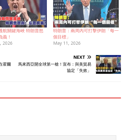
護航關鍵海峽 特朗普怒
特朗普：兩周內可打擊伊朗「每一
負義！
個目標」
, 2026
May 11, 2026
NEXT
在霍爾
馬來西亞開全球第一槍！宣布：與美貿易
協定「失效」