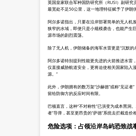
英国皇家联合军种国防研究所（RUSI）副研究员阿尔
最宽处不足50公里，这一地理特征赋予了伊朗伊
阿尔多诺指出，只要在沿岸部署简单的无人机
狭窄的水域，即便只是小规模袭击，也能产生
源市场的剧烈震荡。
除了无人机，伊朗储备的海军水雷更是“沉默的
阿尔多诺特别提到性能更先进的火箭推进水雷
仅直接威胁航道安全，更将迫使相关国家陷入漫
源。”
此外，伊朗拥有的数万架“沙赫德”或称“见证者”
留给防御方的反应时间有限。
巴顿直言，这种“不对称性”已演变为成本黑洞。
者”导弹，甚至更昂贵的“萨德”系统去拦截造
危险选项：占领沿岸岛屿恐致战