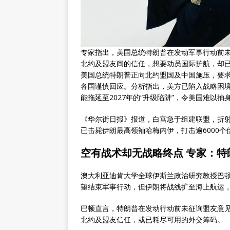
专家指出，美国总统特朗普在发动军事行动前未
北约及盟友间的信任，想要动员国际护航，却已
美国总统特朗普正向北约盟国及中国施压，要
各国谨慎回应。分析指出，美方已陷入战略困境
能拖延至2027年的“升级陷阱”，令美国难以抽
《华尔街日报》报道，白宫急于组建联盟，折射
已击毙伊朗最高领袖哈梅内伊，打击逾6000
空有战术却无战略终点 专家：特
澳大利亚迪肯大学全球伊斯兰政治研究教授巴顿（G
望结束军事行动，但伊朗将战线扩至海上航运
巴顿直言，特朗普在发动行动前未征询盟友意见
北约及盟友信任，或已耗尽可用的外交筹码。