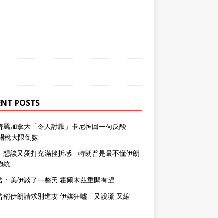
ENT POSTS
普罵加拿大「令人討厭」卡尼神回一句反酸
％關稅大限倒數
：想談又愛打充滿挫折感 特朗普是最不懂伊朗
總統
普：美伊談了一整天 霍爾木茲重開有望
普稱伊朗請求別進攻 伊媒狂噓「又說謊 又縮
」